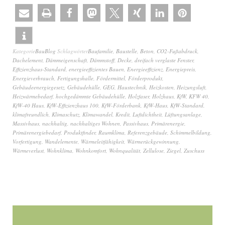
Kategorie
BauBlog
Schlagwörter
Baufamilie
,
Baustelle
,
Beton
,
CO2-Fußabdruck
,
Dachelement
,
Dämmeigenschaft
,
Dämmstoff
,
Decke
,
dreifach verglaste Fenster
,
Effizienzhaus-Standard
,
energieeffizientes Bauen
,
Energieeffizienz
,
Energiepreis
,
Energieverbrauch
,
Fertigungshalle
,
Fördermittel
,
Förderprodukt
,
Gebäudeenergiegesetz
,
Gebäudehülle
,
GEG
,
Haustechnik
,
Heizkosten
,
Heizungsluft
,
Heizwärmebedarf
,
hochgedämmte Gebäudehülle
,
Holzfaser
,
Holzhaus
,
KfW
,
KFW 40
,
KfW-40 Haus
,
KfW-Effizienzhaus 100
,
KfW-Förderbank
,
KfW-Haus
,
KfW-Standard
,
klimafreundlich
,
Klimaschutz
,
Klimawandel
,
Kredit
,
Luftdichtheit
,
Lüftungsanlage
,
Massivhaus
,
nachhaltig
,
nachhaltiges Wohnen
,
Passivhaus
,
Primärenergie
,
Primärenergiebedarf
,
Produktfinder
,
Raumklima
,
Referenzgebäude
,
Schimmelbildung
,
Vorfertigung
,
Wandelemente
,
Wärmeleitfähigkeit
,
Wärmerückgewinnung
,
Wärmeverlust
,
Wohnklima
,
Wohnkomfort
,
Wohnqualität
,
Zellulose
,
Ziegel
,
Zuschuss