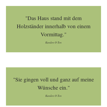
"Das Haus stand mit dem
Holzständer innerhalb von einem
Vormittag."
Kunden O-Ton
"Sie gingen voll und ganz auf meine
Wünsche ein."
Kunden O-Ton