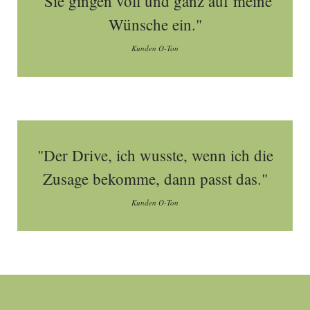
"Sie gingen voll und ganz auf meine
Wünsche ein."
Kunden O-Ton
"Der Drive, ich wusste, wenn ich die
Zusage bekomme, dann passt das."
Kunden O-Ton