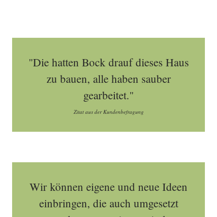
"Die hatten Bock drauf dieses Haus
zu bauen, alle haben sauber
gearbeitet."
Zitat aus der Kundenbefragung
Wir können eigene und neue Ideen
einbringen, die auch umgesetzt