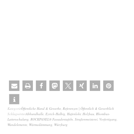
Kategorie
Öffentliche Hand & Gewerbe
,
Referenzen | Öffentlich & Gewerblich
Schlagwörter
Abbundhalle
,
Eyrich-Halbig
,
Hafenlohr
,
Holzbau
,
Rhombus-
Lattenschalung
,
ROCKPANEL® Fassadentafeln
,
Straßenmeisterei
,
Vorfertigung
,
Wandelemente
,
Wärmedämmung
,
Würzburg