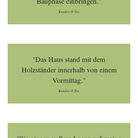
Bauphase einbringen."
Kunden O-Ton
"Das Haus stand mit dem
Holzständer innerhalb von einem
Vormittag."
Kunden O-Ton