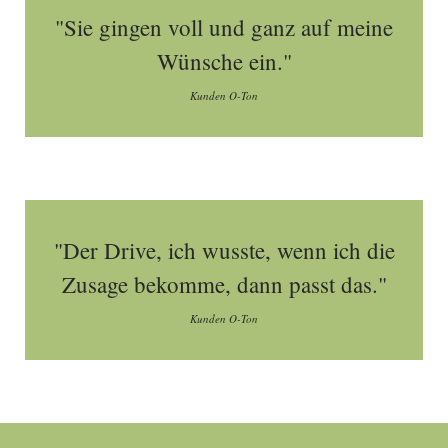
"Sie gingen voll und ganz auf meine
Wünsche ein."
Kunden O-Ton
"Der Drive, ich wusste, wenn ich die
Zusage bekomme, dann passt das."
Kunden O-Ton