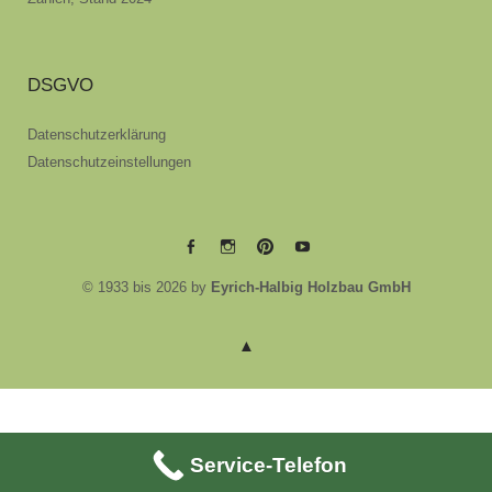
DSGVO
Datenschutzerklärung
Datenschutzeinstellungen
EYRICH-
EYRICH-
EYRICH-
EYRICH-
© 1933 bis 2026 by
Eyrich-Halbig Holzbau GmbH
HALBIG
HALBIG
HALBIG
HALBIG
HOLZBAU
HOLZBAU
HOLZBAU
HOLZBAU
@
@
@
@
Facebook
Instagram
Pinterest
Youtube
Service-Telefon