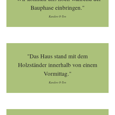
Bauphase einbringen."
Kunden O-Ton
"Das Haus stand mit dem
Holzständer innerhalb von einem
Vormittag."
Kunden O-Ton