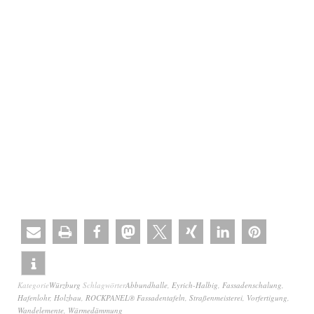
Kategorie
Würzburg
Schlagwörter
Abbundhalle
,
Eyrich-Halbig
,
Fassadenschalung
,
Hafenlohr
,
Holzbau
,
ROCKPANEL® Fassadentafeln
,
Straßenmeisterei
,
Vorfertigung
,
Wandelemente
,
Wärmedämmung