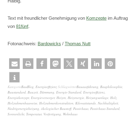
Halbig.
Text mit freundlicher Genehmigung von
Komzepte
im Auftrag
von
81fünf
.
Fotonachweis:
Bardowicks
/
Thomas Nutt
Kategorie
BauBlog
,
Energieeffizienz
Schlagwörter
Bauausführung
,
Bauphilosophie
,
Baustandard
,
Bauzeit
,
Dämmung
,
Energie-Standard
,
Energieeffizienz
,
Energiekonzept
,
Energieversorger
,
Heizen
,
Heizenergie
,
Heizungsanlage
,
Holz
,
Holzrahmenbauweise
,
Holzrahmenkonstruktion
,
Kilowattstunde
,
Nachhaltigkeit
,
Niedrigenergieheizung
,
ökologischer Baustoff
,
Passivhaus
,
Passivhaus-Standard
,
Sonnenlicht
,
Temperatur
,
Vorfertigung
,
Wohnhaus