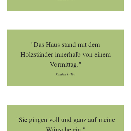
"Das Haus stand mit dem
Holzständer innerhalb von einem
Vormittag."
Kunden O-Ton
"Sie gingen voll und ganz auf meine
Wünsche ein."