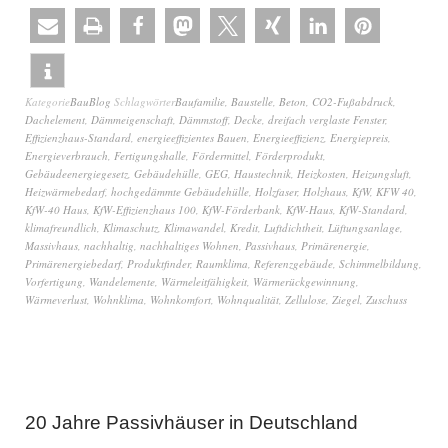
Kategorie
BauBlog
Schlagwörter
Baufamilie
,
Baustelle
,
Beton
,
CO2-Fußabdruck
,
Dachelement
,
Dämmeigenschaft
,
Dämmstoff
,
Decke
,
dreifach verglaste Fenster
,
Effizienzhaus-Standard
,
energieeffizientes Bauen
,
Energieeffizienz
,
Energiepreis
,
Energieverbrauch
,
Fertigungshalle
,
Fördermittel
,
Förderprodukt
,
Gebäudeenergiegesetz
,
Gebäudehülle
,
GEG
,
Haustechnik
,
Heizkosten
,
Heizungsluft
,
Heizwärmebedarf
,
hochgedämmte Gebäudehülle
,
Holzfaser
,
Holzhaus
,
KfW
,
KFW 40
,
KfW-40 Haus
,
KfW-Effizienzhaus 100
,
KfW-Förderbank
,
KfW-Haus
,
KfW-Standard
,
klimafreundlich
,
Klimaschutz
,
Klimawandel
,
Kredit
,
Luftdichtheit
,
Lüftungsanlage
,
Massivhaus
,
nachhaltig
,
nachhaltiges Wohnen
,
Passivhaus
,
Primärenergie
,
Primärenergiebedarf
,
Produktfinder
,
Raumklima
,
Referenzgebäude
,
Schimmelbildung
,
Vorfertigung
,
Wandelemente
,
Wärmeleitfähigkeit
,
Wärmerückgewinnung
,
Wärmeverlust
,
Wohnklima
,
Wohnkomfort
,
Wohnqualität
,
Zellulose
,
Ziegel
,
Zuschuss
20 Jahre Passivhäuser in Deutschland