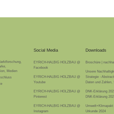
Social Media
Downloads
Marktforschung,
EYRICH-HALBIG HOLZBAU @
Broschüre | nachha
rke,
Facebook
ion, Medien
Unsere Nachhaltigk
EYRICH-HALBIG HOLZBAU @
Strategie - Abstrac
sschluss
Youtube
Daten und Zahlen,
te
EYRICH-HALBIG HOLZBAU @
DNK-Erklärung 202
Pinterest
DNK-Erklärung 202
EYRICH-HALBIG HOLZBAU @
Umwelt+Klimapakt 
Instagram
Urkunde 2024