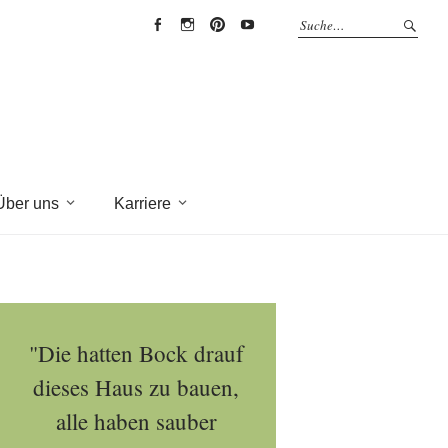
EYRICH-
EYRICH-
EYRICH-
EYRICH-
HALBIG
HALBIG
HALBIG
HALBIG
HOLZBAU
HOLZBAU
HOLZBAU
HOLZBAU
@
@
@
@
Facebook
Instagram
Pinterest
Youtube
Über uns
Karriere
"Die hatten Bock drauf
dieses Haus zu bauen,
alle haben sauber