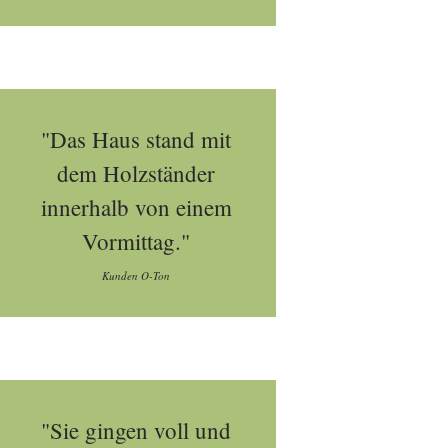
"Das Haus stand mit
dem Holzständer
innerhalb von einem
Vormittag."
Kunden O-Ton
"Sie gingen voll und