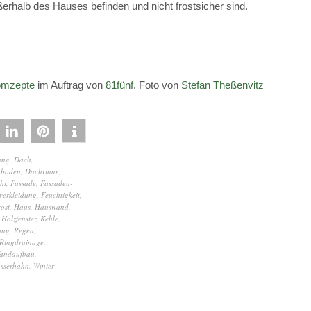
erhalb des Hauses befinden und nicht frostsicher sind.
mzepte
im Auftrag von
81fünf
. Foto von
Stefan Theßenvitz
ung
,
Dach
,
boden
,
Dachrinne
,
hr
,
Fassade
,
Fassaden-
verkleidung
,
Feuchtigkeit
,
rost
,
Haus
,
Hauswand
,
,
Holzfenster
,
Kehle
,
ung
,
Regen
,
Ringdrainage
,
andaufbau
,
sserhahn
,
Winter