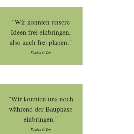
"Wir konnten unsere
Ideen frei einbringen,
also auch frei planen."
Kunden O-Ton
"Wir konnten uns noch
während der Bauphase
einbringen."
Kunden O-Ton