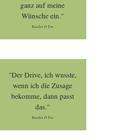
ganz auf meine
Wünsche ein."
Kunden O-Ton
"Der Drive, ich wusste,
wenn ich die Zusage
bekomme, dann passt
das."
Kunden O-Ton