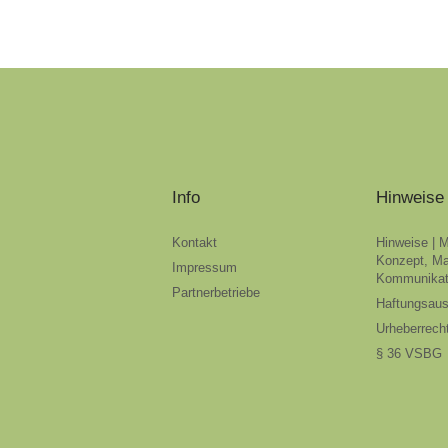
Info
Hinweise
Kontakt
Hinweise | 
Konzept, Ma
Impressum
Kommunikat
Partnerbetriebe
Haftungsau
Urheberrech
§ 36 VSBG