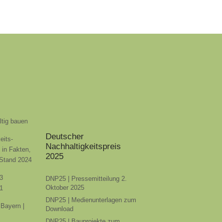
ltig bauen
Deutscher
eits-
Nachhaltigkeitspreis
t in Fakten,
2025
 Stand 2024
3
DNP25 | Pressemitteilung 2.
Oktober 2025
1
DNP25 | Medienunterlagen zum
Bayern |
Download
DNP25 | Bauprojekte zum