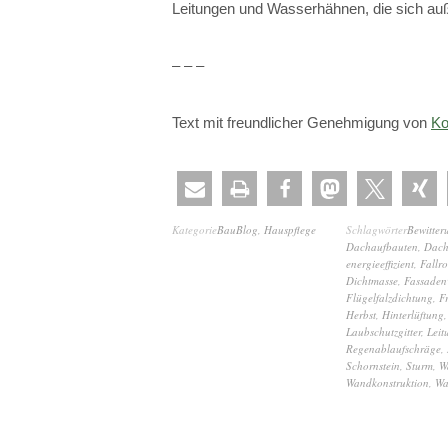
Leitungen und Wasserhähnen, die sich auß
– – –
Text mit freundlicher Genehmigung von
Ko
Kategorie
BauBlog
,
Hauspflege
Schlagwörter
Bewitter
Dachaufbauten
,
Dach
energieeffizient
,
Fallro
Dichtmasse
,
Fassaden
Flügelfalzdichtung
,
F
Herbst
,
Hinterlüftung
Laubschutzgitter
,
Leit
Regenablaufschräge
,
Schornstein
,
Sturm
,
W
Wandkonstruktion
,
Wa