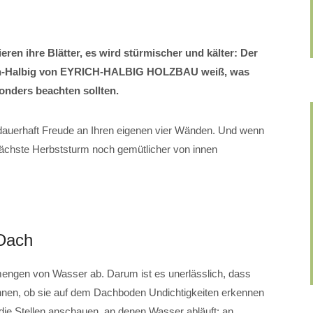
eren ihre Blätter, es wird stürmischer und kälter: Der
rich-Halbig von EYRICH-HALBIG HOLZBAU weiß, was
onders beachten sollten.
auerhaft Freude an Ihren eigenen vier Wänden. Und wenn
r nächste Herbststurm noch gemütlicher von innen
 Dach
ngen von Wasser ab. Darum ist es unerlässlich, dass
 innen, ob sie auf dem Dachboden Undichtigkeiten erkennen
die Stellen anschauen, an denen Wasser abläuft: an