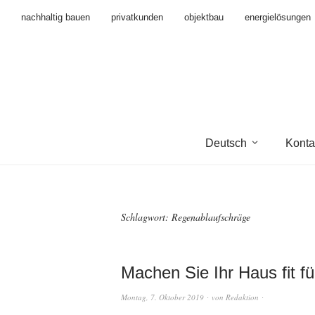
nachhaltig bauen
privatkunden
objektbau
energielösungen
Deutsch
Konta
Schlagwort:
Regenablaufschräge
Machen Sie Ihr Haus fit f
Montag, 7. Oktober 2019
von
Redaktion