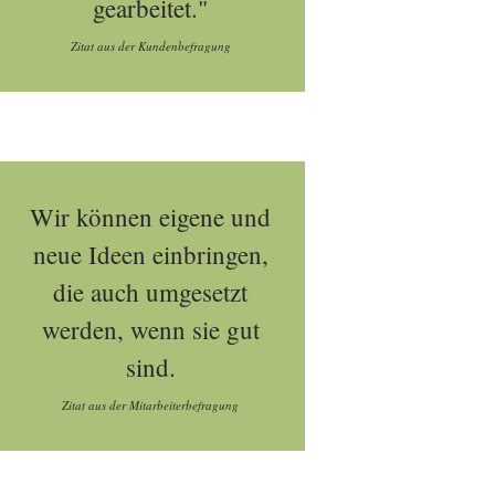
gearbeitet."
Zitat aus der Kundenbefragung
Wir können eigene und
neue Ideen einbringen,
die auch umgesetzt
werden, wenn sie gut
sind.
Zitat aus der Mitarbeiterbefragung