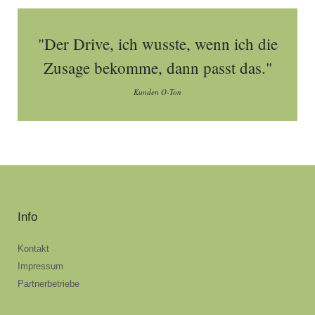
"Der Drive, ich wusste, wenn ich die
Zusage bekomme, dann passt das."
Kunden O-Ton
Info
Kontakt
Impressum
Partnerbetriebe