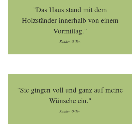
"Das Haus stand mit dem
Holzständer innerhalb von einem
Vormittag."
Kunden O-Ton
"Sie gingen voll und ganz auf meine
Wünsche ein."
Kunden O-Ton