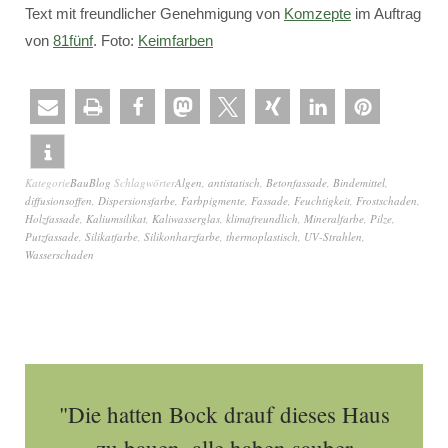
Text mit freundlicher Genehmigung von
Komzepte
im Auftrag
von
81fünf
. Foto:
Keimfarben
Kategorie
BauBlog
Schlagwörter
Algen
,
antistatisch
,
Betonfassade
,
Bindemittel
,
diffusionsoffen
,
Dispersionsfarbe
,
Farbpigmente
,
Fassade
,
Feuchtigkeit
,
Frostschaden
,
Holzfassade
,
Kaliumsilikat
,
Kaliwasserglas
,
klimafreundlich
,
Mineralfarbe
,
Pilze
,
Putzfassade
,
Silikatfarbe
,
Silikonharzfarbe
,
thermoplastisch
,
UV-Strahlen
,
Wasserschaden
"Die hatten Bock drauf dieses Haus