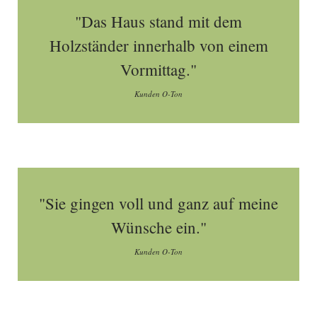
"Das Haus stand mit dem
Holzständer innerhalb von einem
Vormittag."
Kunden O-Ton
"Sie gingen voll und ganz auf meine
Wünsche ein."
Kunden O-Ton