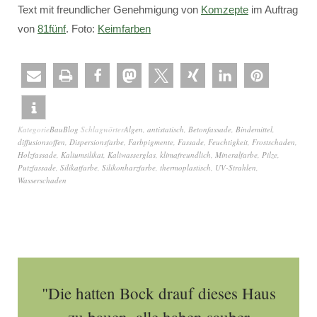
Text mit freundlicher Genehmigung von
Komzepte
im Auftrag
von
81fünf
. Foto:
Keimfarben
Kategorie
BauBlog
Schlagwörter
Algen
,
antistatisch
,
Betonfassade
,
Bindemittel
,
diffusionsoffen
,
Dispersionsfarbe
,
Farbpigmente
,
Fassade
,
Feuchtigkeit
,
Frostschaden
,
Holzfassade
,
Kaliumsilikat
,
Kaliwasserglas
,
klimafreundlich
,
Mineralfarbe
,
Pilze
,
Putzfassade
,
Silikatfarbe
,
Silikonharzfarbe
,
thermoplastisch
,
UV-Strahlen
,
Wasserschaden
"Die hatten Bock drauf dieses Haus