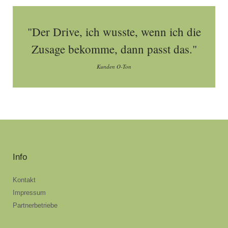
"Der Drive, ich wusste, wenn ich die
Zusage bekomme, dann passt das."
Kunden O-Ton
Info
Kontakt
Impressum
Partnerbetriebe