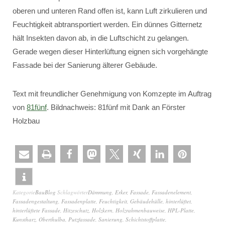
oberen und unteren Rand offen ist, kann Luft zirkulieren und
Feuchtigkeit abtransportiert werden. Ein dünnes Gitternetz
hält Insekten davon ab, in die Luftschicht zu gelangen.
Gerade wegen dieser Hinterlüftung eignen sich vorgehängte
Fassade bei der Sanierung älterer Gebäude.
Text mit freundlicher Genehmigung von Komzepte im Auftrag
von
81fünf
. Bildnachweis: 81fünf mit Dank an Förster
Holzbau
Kategorie
BauBlog
Schlagwörter
Dämmung
,
Erker
,
Fassade
,
Fassadenelement
,
Fassadengestaltung
,
Fassadenplatte
,
Feuchtigkeit
,
Gebäudehülle
,
hinterlüftet
,
hinterlüftete Fassade
,
Hitzeschutz
,
Holzkern
,
Holzrahmenbauweise
,
HPL-Platte
,
Kunstharz
,
Oberthulba
,
Putzfassade
,
Sanierung
,
Schichtstoffplatte
,