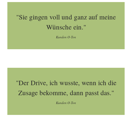
"Sie gingen voll und ganz auf meine
Wünsche ein."
Kunden O-Ton
"Der Drive, ich wusste, wenn ich die
Zusage bekomme, dann passt das."
Kunden O-Ton