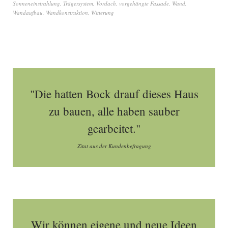
Sonneneinstrahlung
,
Trägersystem
,
Vordach
,
vorgehängte Fassade
,
Wand
,
Wandaufbau
,
Wandkonstruktion
,
Witterung
"Die hatten Bock drauf dieses Haus
zu bauen, alle haben sauber
gearbeitet."
Zitat aus der Kundenbefragung
Wir können eigene und neue Ideen