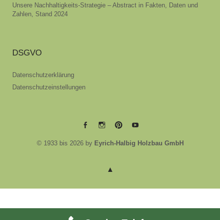
Unsere Nachhaltigkeits-Strategie – Abstract in Fakten, Daten und
Zahlen, Stand 2024
DSGVO
Datenschutzerklärung
Datenschutzeinstellungen
EYRICH-
EYRICH-
EYRICH-
EYRICH-
© 1933 bis 2026 by
Eyrich-Halbig Holzbau GmbH
HALBIG
HALBIG
HALBIG
HALBIG
HOLZBAU
HOLZBAU
HOLZBAU
HOLZBAU
@
@
@
@
Facebook
Instagram
Pinterest
Youtube