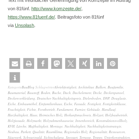
Text mit freundlicher Genehmigung von Komzepte im Auftrag
von 81fünf.
http://www.komzepte.de/
,
https://www.81fuenf.de/
. Beitragsfoto von 81fünf
via
Unsplash
.
Kategorie
BauBlog
Schlagwörter
Abriebfestigkeit
,
Architektur
,
Balkon
,
Baufamilie
,
Baumaterial
,
Baustoff
,
Boden
,
Buche
,
Dach
,
Dachelement
,
Decke
,
Deckenpaneel
,
Deckenverkleidung
,
Deutscher Nachhaltigkeitspreis
,
Dielenboden
,
DNP
,
Douglasie
,
Eiche
,
Einbaumöbel
,
Einfamilienhaus
,
Esche
,
Fassade
,
Festigkeit
,
Festigkeitsklasse
,
Feuchtigkeit
,
Fichte
,
Forstbetrieb
,
Fundament
,
Furnier
,
Gebäude
,
Handlauf
,
Harzhaltigkeit
,
Haus
,
Heimisches Holz
,
Herkunftsnachweis
,
Holzart
,
Holzbaubetrieb
,
Holzfassade
,
Holzmarkt
,
Holzrahmenbauweise
,
Innenbereich
,
Konstruktionsvollholz
,
KVH
,
Lärche
,
Maßhaltigkeit
,
Montage
,
Nachhaltigkeit
,
Nachhaltigkeitsstrategie
,
Neubau
,
Parkett
,
Qualität
,
Raumklima
,
Regionales Holz
,
Regionalität
,
Ressourcen
,
Sägewerk
,
Schwarzwald
,
Sichtschalung
,
Spessart
,
Terrasse
,
Treppe
,
Unterkonstruktion
,