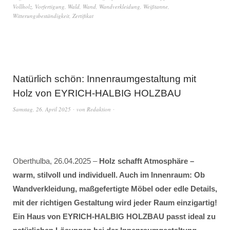
Vollholz
,
Vorfertigung
,
Wald
,
Wand
,
Wandverkleidung
,
Weißtanne
,
Witterungsbeständigkeit
,
Zertifikat
Natürlich schön: Innenraumgestaltung mit
Holz von EYRICH-HALBIG HOLZBAU
Samstag, 26. April 2025
von
Redaktion
Oberthulba, 26.04.2025 –
Holz schafft Atmosphäre –
warm, stilvoll und individuell. Auch im Innenraum: Ob
Wandverkleidung, maßgefertigte Möbel oder edle Details,
mit der richtigen Gestaltung wird jeder Raum einzigartig!
Ein Haus von EYRICH-HALBIG HOLZBAU passt ideal zu