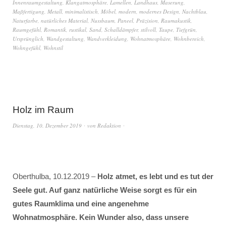
Innenraumgestaltung
,
Klangatmosphäre
,
Lamellen
,
Landhaus
,
Maserung
,
Maßfertigung
,
Metall
,
minimalistisch
,
Möbel
,
modern
,
modernes Design
,
Nachtblau
,
Naturfarbe
,
natürliches Material
,
Nussbaum
,
Paneel
,
Präzision
,
Raumakustik
,
Raumgefühl
,
Romantik
,
rustikal
,
Sand
,
Schalldämpfer
,
stilvoll
,
Taupe
,
Tiefgrün
,
Ursprünglich
,
Wandgestaltung
,
Wandverkleidung
,
Wohnatmosphäre
,
Wohnbereich
,
Wohngefühl
,
Wohnstil
Holz im Raum
Dienstag, 10. Dezember 2019
von
Redaktion
Oberthulba, 10.12.2019 –
Holz atmet, es lebt und es tut der
Seele gut. Auf ganz natürliche Weise sorgt es für ein
gutes Raumklima und eine angenehme
Wohnatmosphäre. Kein Wunder also, dass unsere