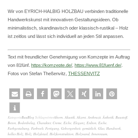
Wir von EYRICH-HALBIG HOLZBAU verbinden traditionelle
Handwerkskunst mit innovativen Gestaltungsideen. Ob
minimalistisch, skandinavisch oder klassisch-rustikal – Holz
ist zeitlos und lässt sich individuell an jeden Stil anpassen.
Text mit freundlicher Genehmigung von Komzepte im Auftrag
von 81fünf.
https://komzepte.de/
,
https://www.81fuenf.de/
.
Fotos von Stefan Theßenvitz,
THESSENVITZ
Kategorie
BauBlog
Schlagwörter
Ahorn
,
Akustik
,
Akzent
,
Anthrazit
,
Ästhetik
,
Baustoff
,
Beton
,
Bodenbelag
,
Charakter
,
Creme
,
Eiche
,
Eleganz
,
Erdton
,
Esche
,
Farbgestaltung
,
Farbwelt
,
Fertigung
,
Geborgenheit
,
gemütlich
,
Glas
,
Handwerk
,
helles Holz
,
Holz
,
Holzdetail
,
Holzkonstruktion
,
Holzwand
,
Innenraum
,