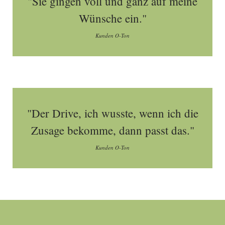
"Sie gingen voll und ganz auf meine
Wünsche ein."
Kunden O-Ton
"Der Drive, ich wusste, wenn ich die
Zusage bekomme, dann passt das."
Kunden O-Ton