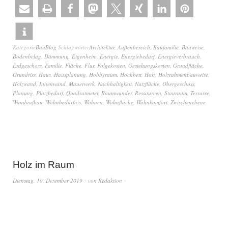
Kategorie
BauBlog
Schlagwörter
Architektur
,
Außenbereich
,
Baufamilie
,
Bauweise
,
Bodenbelag
,
Dämmung
,
Eigenheim
,
Energie
,
Energiebedarf
,
Energieverbrauch
,
Erdgeschoss
,
Familie
,
Fläche
,
Flur
,
Folgekosten
,
Gestehungskosten
,
Grundfläche
,
Grundriss
,
Haus
,
Hausplanung
,
Hobbyraum
,
Hochbett
,
Holz
,
Holzrahmenbauweise
,
Holzwand
,
Innenwand
,
Mauerwerk
,
Nachhaltigkeit
,
Nutzfläche
,
Obergeschoss
,
Planung
,
Platzbedarf
,
Quadratmeter
,
Raumwunder
,
Ressourcen
,
Stauraum
,
Terrasse
,
Wandaufbau
,
Wohnbedürfnis
,
Wohnen
,
Wohnfläche
,
Wohnkomfort
,
Zwischenebene
Holz im Raum
Dienstag, 10. Dezember 2019
von
Redaktion