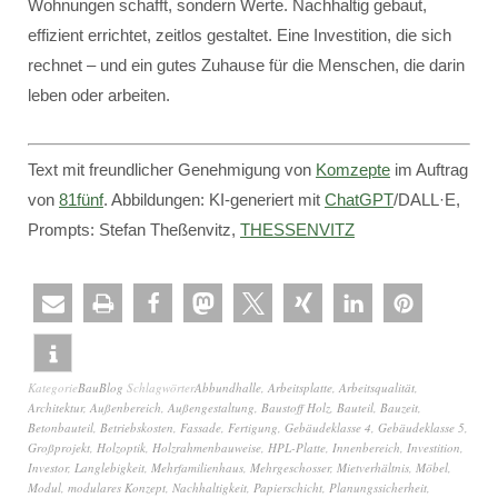
Wohnungen schafft, sondern Werte. Nachhaltig gebaut,
effizient errichtet, zeitlos gestaltet. Eine Investition, die sich
rechnet – und ein gutes Zuhause für die Menschen, die darin
leben oder arbeiten.
Text mit freundlicher Genehmigung von
Komzepte
im Auftrag
von
81fünf
. Abbildungen: KI-generiert mit
ChatGPT
/DALL·E,
Prompts: Stefan Theßenvitz,
THESSENVITZ
Kategorie
BauBlog
Schlagwörter
Abbundhalle
,
Arbeitsplatte
,
Arbeitsqualität
,
Architektur
,
Außenbereich
,
Außengestaltung
,
Baustoff Holz
,
Bauteil
,
Bauzeit
,
Betonbauteil
,
Betriebskosten
,
Fassade
,
Fertigung
,
Gebäudeklasse 4
,
Gebäudeklasse 5
,
Großprojekt
,
Holzoptik
,
Holzrahmenbauweise
,
HPL-Platte
,
Innenbereich
,
Investition
,
Investor
,
Langlebigkeit
,
Mehrfamilienhaus
,
Mehrgeschosser
,
Mietverhältnis
,
Möbel
,
Modul
,
modulares Konzept
,
Nachhaltigkeit
,
Papierschicht
,
Planungssicherheit
,