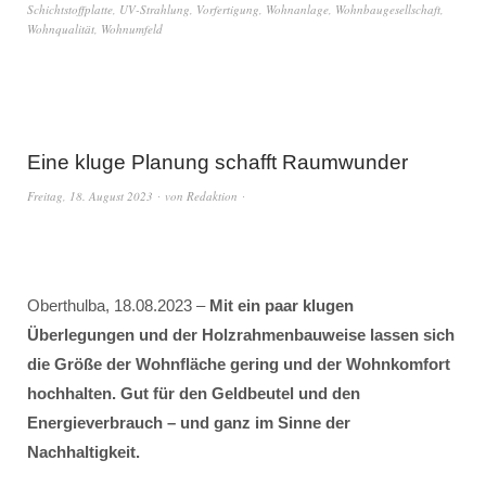
Schichtstoffplatte
,
UV-Strahlung
,
Vorfertigung
,
Wohnanlage
,
Wohnbaugesellschaft
,
Wohnqualität
,
Wohnumfeld
Eine kluge Planung schafft Raumwunder
Freitag, 18. August 2023
von
Redaktion
Oberthulba, 18.08.2023 –
Mit ein paar klugen
Überlegungen und der Holzrahmenbauweise lassen sich
die Größe der Wohnfläche gering und der Wohnkomfort
hochhalten. Gut für den Geldbeutel und den
Energieverbrauch – und ganz im Sinne der
Nachhaltigkeit.