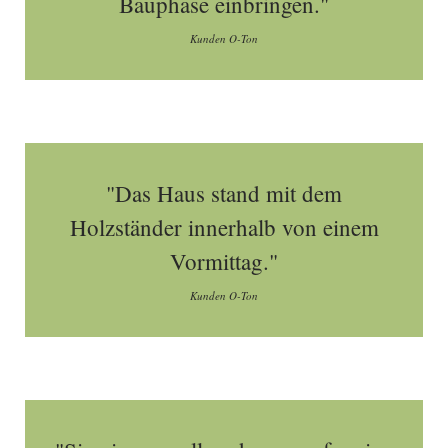
Bauphase einbringen."
Kunden O-Ton
"Das Haus stand mit dem
Holzständer innerhalb von einem
Vormittag."
Kunden O-Ton