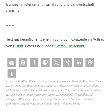
Bundesministeriums für Ernährung und Landwirtschaft
(BMEL).
– – –
Text mit freundlicher Genehmigung von
Komzepte
im Auftrag
von
81fünf
. Fotos und Videos:
Stefan Theßenvitz
Kategorie
BauBlog
,
Komfort
Schlagwörter
Außenbereich
,
Baustoff
,
Blockhaus
,
Buche
,
Decke
,
Decke aus Holz
,
Decke aus Massivholz
,
Deckenkonstruktion
,
Deckenplatte
,
Eiche
,
Esche
,
Fichte
,
Fußboden
,
Gipskartonplatte
,
Holz
,
Holzboden
,
Holzhausbau
,
Holzkonstruktion
,
Inneneinrichtung
,
Kiefer
,
Konstruktionsholz
,
Landhausstil
,
Lehmputz
,
Möbelbau
,
offene Balkenlage
,
Raumklima
,
Schallschutz
,
sichtbare
Balkenlage
,
tragender Balken
,
Vollholz
,
Wand
,
Wohnatmosphäre