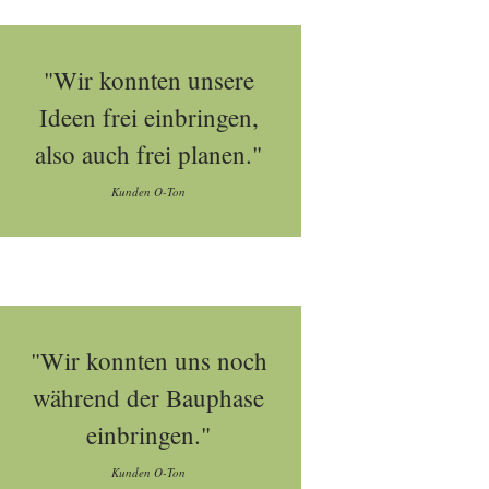
"Wir konnten unsere
Ideen frei einbringen,
also auch frei planen."
Kunden O-Ton
"Wir konnten uns noch
während der Bauphase
einbringen."
Kunden O-Ton