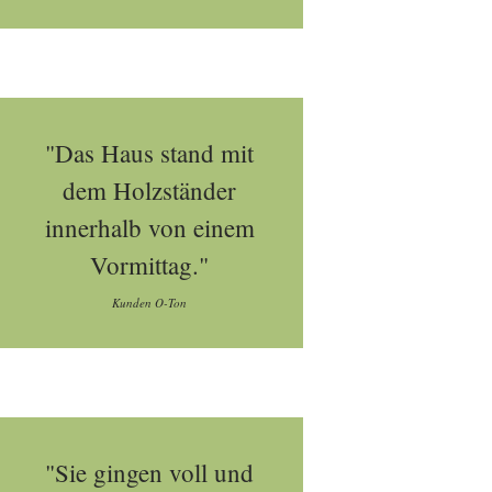
"Das Haus stand mit
dem Holzständer
innerhalb von einem
Vormittag."
Kunden O-Ton
"Sie gingen voll und