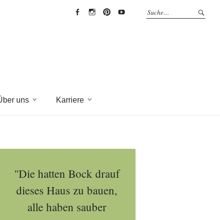
EYRICH-
EYRICH-
EYRICH-
EYRICH-
HALBIG
HALBIG
HALBIG
HALBIG
HOLZBAU
HOLZBAU
HOLZBAU
HOLZBAU
@
@
@
@
Facebook
Instagram
Pinterest
Youtube
Über uns
Karriere
"Die hatten Bock drauf
dieses Haus zu bauen,
alle haben sauber