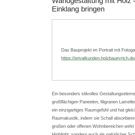
Wandgestaltung mit Holz 
Einklang bringen
Das Bauprojekt im Portrait mit Fotogal
https://privatkunden.holzbaueyrich.
Ein besonders stilvolles Gestaltungseleme
großflächigen Paneelen, filigranen Lamellen
ein einzigartiges Raumgefühl und hat gleic
Raumakustik, indem sie Schall absorbier
großen oder offenen Wohnbereichen wirkt e
Highlight, sondern auch als natürlicher Sc