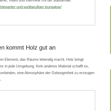
erie, Video und Interview mit der Baufamilie:
/eleganter-und-weitlaeufiger-bungalow/
nen kommt Holz gut an
t ein Element, das Räume lebendig macht. Holz bringt
nz in jede Umgebung. Kein anderes Material schafft es,
 verbinden, eine Atmosphäre der Geborgenheit zu erzeugen
.