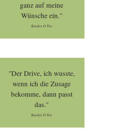
ganz auf meine
Wünsche ein."
Kunden O-Ton
"Der Drive, ich wusste,
wenn ich die Zusage
bekomme, dann passt
das."
Kunden O-Ton