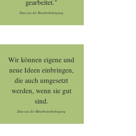
gearbeitet."
Zitat aus der Kundenbefragung
Wir können eigene und
neue Ideen einbringen,
die auch umgesetzt
werden, wenn sie gut
sind.
Zitat aus der Mitarbeiterbefragung