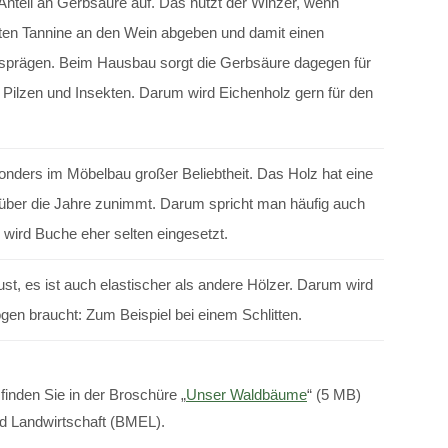
nteil an Gerbsäure auf. Das nutzt der Winzer, wenn
ten Tannine an den Wein abgeben und damit einen
rägen. Beim Hausbau sorgt die Gerbsäure dagegen für
 Pilzen und Insekten. Darum wird Eichenholz gern für den
onders im Möbelbau großer Beliebtheit. Das Holz hat eine
ie über die Jahre zunimmt. Darum spricht man häufig auch
wird Buche eher selten eingesetzt.
ust, es ist auch elastischer als andere Hölzer. Darum wird
gen braucht: Zum Beispiel bei einem Schlitten.
inden Sie in der Broschüre „
Unser Waldbäume
“ (5 MB)
d Landwirtschaft (BMEL).