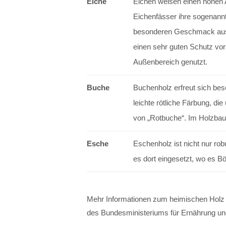
Eiche
Eichen weisen einen hohen A
Eichenfässer ihre sogenann
besonderen Geschmack ausp
einen sehr guten Schutz vor
Außenbereich genutzt.
Buche
Buchenholz erfreut sich bes
leichte rötliche Färbung, d
von „Rotbuche“. Im Holzbau 
Esche
Eschenholz ist nicht nur rob
es dort eingesetzt, wo es Bö
Mehr Informationen zum heimischen Holz f
des Bundesministeriums für Ernährung un