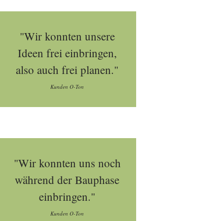
"Wir konnten unsere
Ideen frei einbringen,
also auch frei planen."
Kunden O-Ton
"Wir konnten uns noch
während der Bauphase
einbringen."
Kunden O-Ton