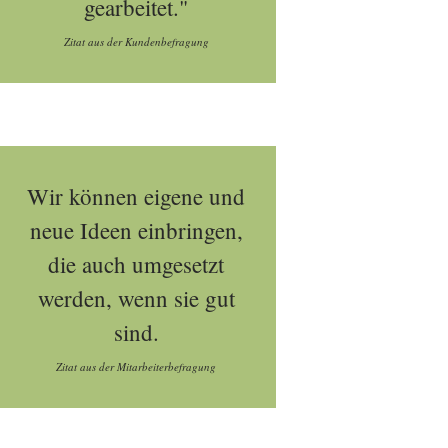
gearbeitet."
Zitat aus der Kundenbefragung
Wir können eigene und
neue Ideen einbringen,
die auch umgesetzt
werden, wenn sie gut
sind.
Zitat aus der Mitarbeiterbefragung