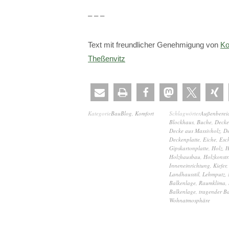
– – –
Text mit freundlicher Genehmigung von
Ko
Theßenvitz
Kategorie
BauBlog
,
Komfort
Schlagwörter
Außenberei
Blockhaus
,
Buche
,
Decke
Decke aus Massivholz
,
De
Deckenplatte
,
Eiche
,
Esc
Gipskartonplatte
,
Holz
,
H
Holzhausbau
,
Holzkonstr
Inneneinrichtung
,
Kiefer
Landhausstil
,
Lehmputz
,
Balkenlage
,
Raumklima
,
Balkenlage
,
tragender B
Wohnatmosphäre