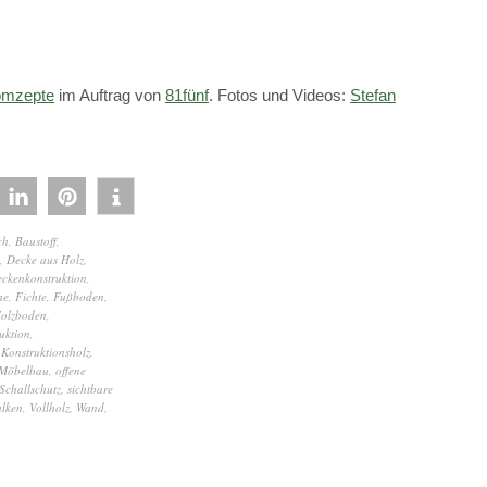
mzepte
im Auftrag von
81fünf
. Fotos und Videos:
Stefan
ch
,
Baustoff
,
,
Decke aus Holz
,
ckenkonstruktion
,
he
,
Fichte
,
Fußboden
,
olzboden
,
uktion
,
,
Konstruktionsholz
,
Möbelbau
,
offene
Schallschutz
,
sichtbare
alken
,
Vollholz
,
Wand
,