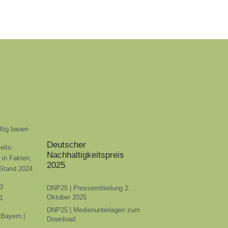
ltig bauen
Deutscher
eits-
Nachhaltigkeitspreis
t in Fakten,
2025
 Stand 2024
3
DNP25 | Pressemitteilung 2.
Oktober 2025
1
DNP25 | Medienunterlagen zum
Bayern |
Download