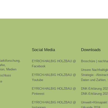
Social Media
Downloads
Marktforschung,
EYRICH-HALBIG HOLZBAU @
Broschüre | nachha
rke,
Facebook
ion, Medien
Unsere Nachhaltigk
EYRICH-HALBIG HOLZBAU @
Strategie - Abstrac
sschluss
Youtube
Daten und Zahlen,
te
EYRICH-HALBIG HOLZBAU @
DNK-Erklärung 202
Pinterest
DNK-Erklärung 202
EYRICH-HALBIG HOLZBAU @
Umwelt+Klimapakt 
Instagram
Urkunde 2024