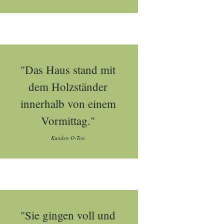
"Das Haus stand mit
dem Holzständer
innerhalb von einem
Vormittag."
Kunden O-Ton
"Sie gingen voll und