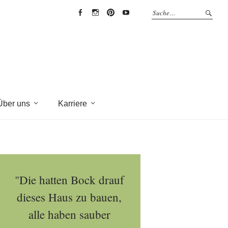
EYRICH-
EYRICH-
EYRICH-
EYRICH-
HALBIG
HALBIG
HALBIG
HALBIG
HOLZBAU
HOLZBAU
HOLZBAU
HOLZBAU
@
@
@
@
Facebook
Instagram
Pinterest
Youtube
Über uns
Karriere
"Die hatten Bock drauf
dieses Haus zu bauen,
alle haben sauber