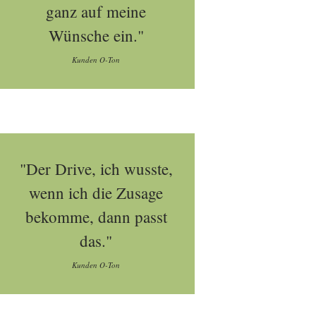
ganz auf meine
Wünsche ein."
Kunden O-Ton
"Der Drive, ich wusste,
wenn ich die Zusage
bekomme, dann passt
das."
Kunden O-Ton