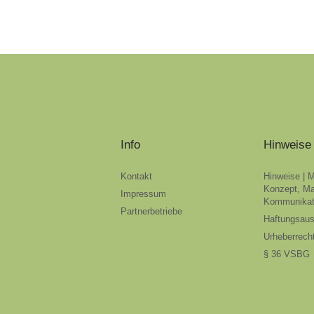
Info
Hinweise
Kontakt
Hinweise | 
Konzept, Ma
Impressum
Kommunikat
Partnerbetriebe
Haftungsau
Urheberrech
§ 36 VSBG