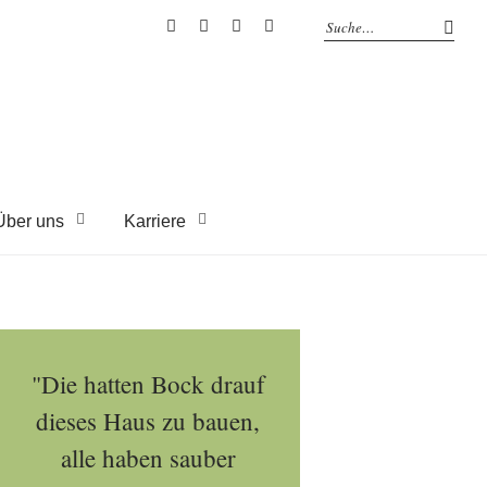
EYRICH-
EYRICH-
EYRICH-
EYRICH-
HALBIG
HALBIG
HALBIG
HALBIG
HOLZBAU
HOLZBAU
HOLZBAU
HOLZBAU
@
@
@
@
Facebook
Instagram
Pinterest
Youtube
Über uns
Karriere
"Die hatten Bock drauf
dieses Haus zu bauen,
alle haben sauber