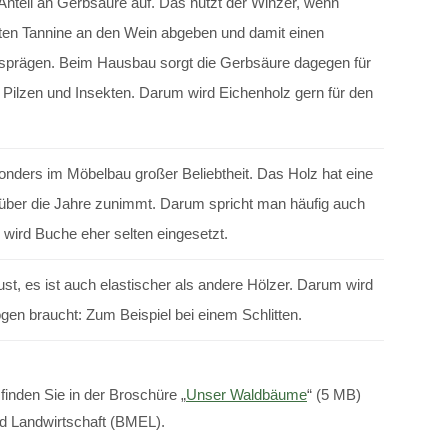
nteil an Gerbsäure auf. Das nutzt der Winzer, wenn
ten Tannine an den Wein abgeben und damit einen
rägen. Beim Hausbau sorgt die Gerbsäure dagegen für
 Pilzen und Insekten. Darum wird Eichenholz gern für den
onders im Möbelbau großer Beliebtheit. Das Holz hat eine
ie über die Jahre zunimmt. Darum spricht man häufig auch
wird Buche eher selten eingesetzt.
ust, es ist auch elastischer als andere Hölzer. Darum wird
gen braucht: Zum Beispiel bei einem Schlitten.
inden Sie in der Broschüre „
Unser Waldbäume
“ (5 MB)
d Landwirtschaft (BMEL).