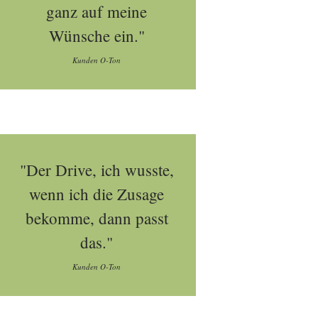
ganz auf meine
Wünsche ein."
Kunden O-Ton
"Der Drive, ich wusste,
wenn ich die Zusage
bekomme, dann passt
das."
Kunden O-Ton