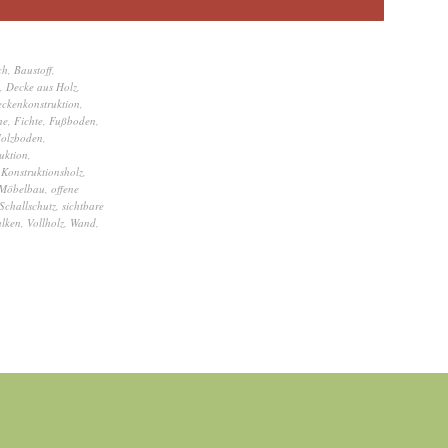
ch
,
Baustoff
,
,
Decke aus Holz
,
ckenkonstruktion
,
he
,
Fichte
,
Fußboden
,
olzboden
,
uktion
,
,
Konstruktionsholz
,
Möbelbau
,
offene
Schallschutz
,
sichtbare
alken
,
Vollholz
,
Wand
,