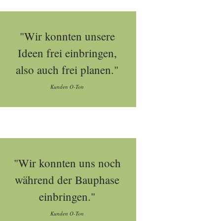
"Wir konnten unsere
Ideen frei einbringen,
also auch frei planen."
Kunden O-Ton
"Wir konnten uns noch
während der Bauphase
einbringen."
Kunden O-Ton