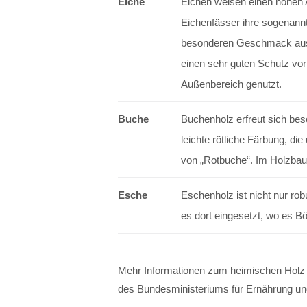
Eiche
Eichen weisen einen hohen A
Eichenfässer ihre sogenann
besonderen Geschmack ausp
einen sehr guten Schutz vor
Außenbereich genutzt.
Buche
Buchenholz erfreut sich bes
leichte rötliche Färbung, d
von „Rotbuche“. Im Holzbau 
Esche
Eschenholz ist nicht nur rob
es dort eingesetzt, wo es Bö
Mehr Informationen zum heimischen Holz f
des Bundesministeriums für Ernährung un