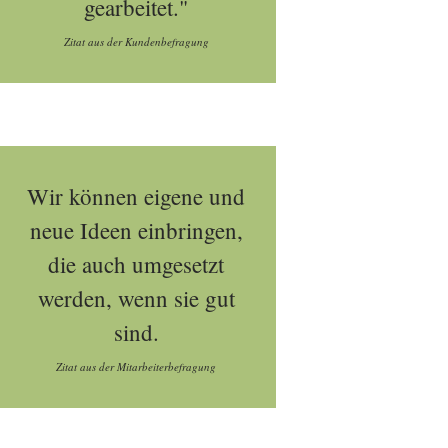
gearbeitet."
Zitat aus der Kundenbefragung
Wir können eigene und
neue Ideen einbringen,
die auch umgesetzt
werden, wenn sie gut
sind.
Zitat aus der Mitarbeiterbefragung