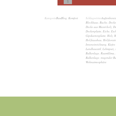
Kategorie
BauBlog
,
Komfort
Schlagwörter
Außenberei
Blockhaus
,
Buche
,
Decke
Decke aus Massivholz
,
De
Deckenplatte
,
Eiche
,
Esc
Gipskartonplatte
,
Holz
,
H
Holzhausbau
,
Holzkonstr
Inneneinrichtung
,
Kiefer
Landhausstil
,
Lehmputz
,
Balkenlage
,
Raumklima
,
Balkenlage
,
tragender B
Wohnatmosphäre