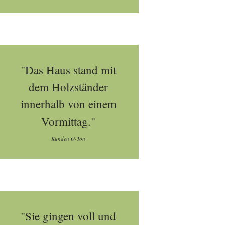
"Das Haus stand mit
dem Holzständer
innerhalb von einem
Vormittag."
Kunden O-Ton
"Sie gingen voll und