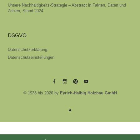
Unsere Nachhaltigkeits-Strategie – Abstract in Fakten, Daten und
Zahlen, Stand 2024
DSGVO
Datenschutzerklärung
Datenschutzeinstellungen
EYRICH-
EYRICH-
EYRICH-
EYRICH-
© 1933 bis 2026 by
Eyrich-Halbig Holzbau GmbH
HALBIG
HALBIG
HALBIG
HALBIG
HOLZBAU
HOLZBAU
HOLZBAU
HOLZBAU
@
@
@
@
Facebook
Instagram
Pinterest
Youtube