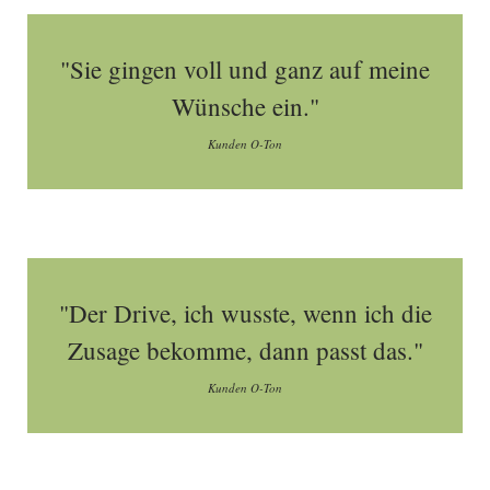
"Sie gingen voll und ganz auf meine
Wünsche ein."
Kunden O-Ton
"Der Drive, ich wusste, wenn ich die
Zusage bekomme, dann passt das."
Kunden O-Ton