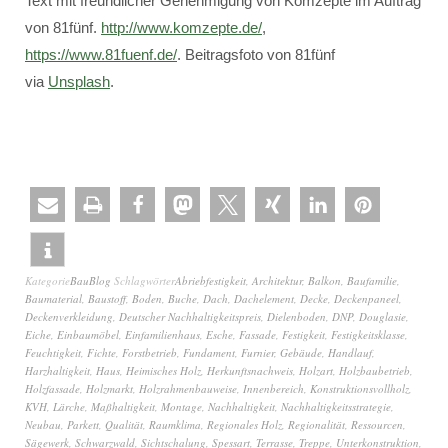
Text mit freundlicher Genehmigung von Komzepte im Auftrag
von 81fünf.
http://www.komzepte.de/
,
https://www.81fuenf.de/
. Beitragsfoto von 81fünf
via
Unsplash
.
Kategorie
BauBlog
Schlagwörter
Abriebfestigkeit
,
Architektur
,
Balkon
,
Baufamilie
,
Baumaterial
,
Baustoff
,
Boden
,
Buche
,
Dach
,
Dachelement
,
Decke
,
Deckenpaneel
,
Deckenverkleidung
,
Deutscher Nachhaltigkeitspreis
,
Dielenboden
,
DNP
,
Douglasie
,
Eiche
,
Einbaumöbel
,
Einfamilienhaus
,
Esche
,
Fassade
,
Festigkeit
,
Festigkeitsklasse
,
Feuchtigkeit
,
Fichte
,
Forstbetrieb
,
Fundament
,
Furnier
,
Gebäude
,
Handlauf
,
Harzhaltigkeit
,
Haus
,
Heimisches Holz
,
Herkunftsnachweis
,
Holzart
,
Holzbaubetrieb
,
Holzfassade
,
Holzmarkt
,
Holzrahmenbauweise
,
Innenbereich
,
Konstruktionsvollholz
,
KVH
,
Lärche
,
Maßhaltigkeit
,
Montage
,
Nachhaltigkeit
,
Nachhaltigkeitsstrategie
,
Neubau
,
Parkett
,
Qualität
,
Raumklima
,
Regionales Holz
,
Regionalität
,
Ressourcen
,
Sägewerk
,
Schwarzwald
,
Sichtschalung
,
Spessart
,
Terrasse
,
Treppe
,
Unterkonstruktion
,