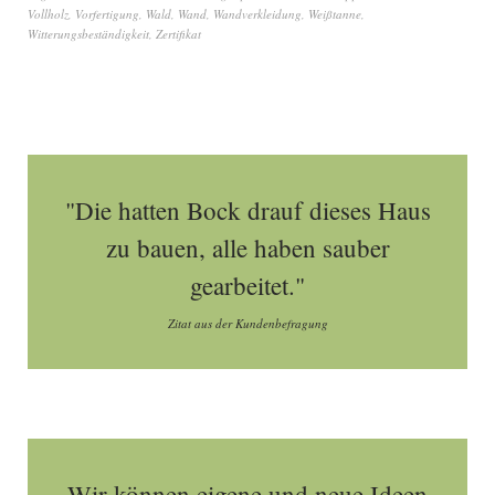
Vollholz
,
Vorfertigung
,
Wald
,
Wand
,
Wandverkleidung
,
Weißtanne
,
Witterungsbeständigkeit
,
Zertifikat
"Die hatten Bock drauf dieses Haus
zu bauen, alle haben sauber
gearbeitet."
Zitat aus der Kundenbefragung
Wir können eigene und neue Ideen