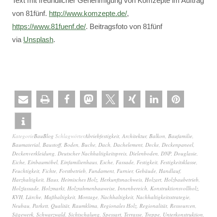
Text mit freundlicher Genehmigung von Komzepte im Auftrag
von 81fünf.
http://www.komzepte.de/
,
https://www.81fuenf.de/
. Beitragsfoto von 81fünf
via
Unsplash
.
Kategorie
BauBlog
Schlagwörter
Abriebfestigkeit
,
Architektur
,
Balkon
,
Baufamilie
,
Baumaterial
,
Baustoff
,
Boden
,
Buche
,
Dach
,
Dachelement
,
Decke
,
Deckenpaneel
,
Deckenverkleidung
,
Deutscher Nachhaltigkeitspreis
,
Dielenboden
,
DNP
,
Douglasie
,
Eiche
,
Einbaumöbel
,
Einfamilienhaus
,
Esche
,
Fassade
,
Festigkeit
,
Festigkeitsklasse
,
Feuchtigkeit
,
Fichte
,
Forstbetrieb
,
Fundament
,
Furnier
,
Gebäude
,
Handlauf
,
Harzhaltigkeit
,
Haus
,
Heimisches Holz
,
Herkunftsnachweis
,
Holzart
,
Holzbaubetrieb
,
Holzfassade
,
Holzmarkt
,
Holzrahmenbauweise
,
Innenbereich
,
Konstruktionsvollholz
,
KVH
,
Lärche
,
Maßhaltigkeit
,
Montage
,
Nachhaltigkeit
,
Nachhaltigkeitsstrategie
,
Neubau
,
Parkett
,
Qualität
,
Raumklima
,
Regionales Holz
,
Regionalität
,
Ressourcen
,
Sägewerk
,
Schwarzwald
,
Sichtschalung
,
Spessart
,
Terrasse
,
Treppe
,
Unterkonstruktion
,