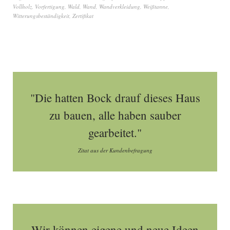
Vollholz
,
Vorfertigung
,
Wald
,
Wand
,
Wandverkleidung
,
Weißtanne
,
Witterungsbeständigkeit
,
Zertifikat
"Die hatten Bock drauf dieses Haus
zu bauen, alle haben sauber
gearbeitet."
Zitat aus der Kundenbefragung
Wir können eigene und neue Ideen