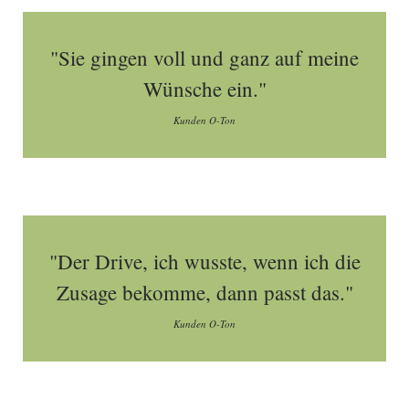
"Sie gingen voll und ganz auf meine
Wünsche ein."
Kunden O-Ton
"Der Drive, ich wusste, wenn ich die
Zusage bekomme, dann passt das."
Kunden O-Ton