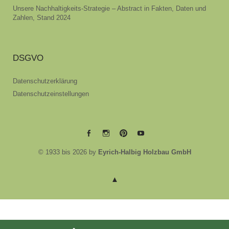
Unsere Nachhaltigkeits-Strategie – Abstract in Fakten, Daten und
Zahlen, Stand 2024
DSGVO
Datenschutzerklärung
Datenschutzeinstellungen
EYRICH-
EYRICH-
EYRICH-
EYRICH-
© 1933 bis 2026 by
Eyrich-Halbig Holzbau GmbH
HALBIG
HALBIG
HALBIG
HALBIG
HOLZBAU
HOLZBAU
HOLZBAU
HOLZBAU
@
@
@
@
Facebook
Instagram
Pinterest
Youtube