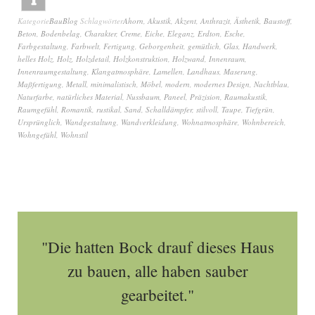
Kategorie
BauBlog
Schlagwörter
Ahorn
,
Akustik
,
Akzent
,
Anthrazit
,
Ästhetik
,
Baustoff
,
Beton
,
Bodenbelag
,
Charakter
,
Creme
,
Eiche
,
Eleganz
,
Erdton
,
Esche
,
Farbgestaltung
,
Farbwelt
,
Fertigung
,
Geborgenheit
,
gemütlich
,
Glas
,
Handwerk
,
helles Holz
,
Holz
,
Holzdetail
,
Holzkonstruktion
,
Holzwand
,
Innenraum
,
Innenraumgestaltung
,
Klangatmosphäre
,
Lamellen
,
Landhaus
,
Maserung
,
Maßfertigung
,
Metall
,
minimalistisch
,
Möbel
,
modern
,
modernes Design
,
Nachtblau
,
Naturfarbe
,
natürliches Material
,
Nussbaum
,
Paneel
,
Präzision
,
Raumakustik
,
Raumgefühl
,
Romantik
,
rustikal
,
Sand
,
Schalldämpfer
,
stilvoll
,
Taupe
,
Tiefgrün
,
Ursprünglich
,
Wandgestaltung
,
Wandverkleidung
,
Wohnatmosphäre
,
Wohnbereich
,
Wohngefühl
,
Wohnstil
"Die hatten Bock drauf dieses Haus
zu bauen, alle haben sauber
gearbeitet."