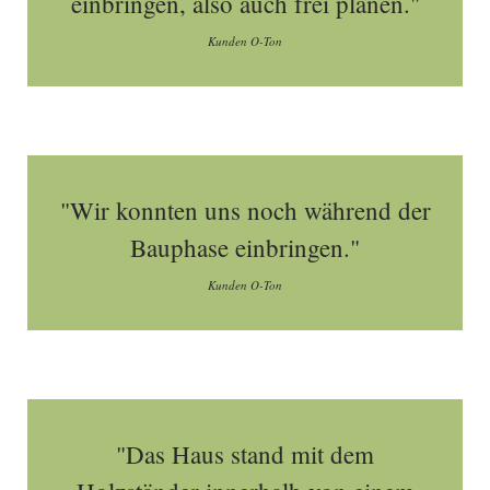
einbringen, also auch frei planen."
Kunden O-Ton
"Wir konnten uns noch während der
Bauphase einbringen."
Kunden O-Ton
"Das Haus stand mit dem