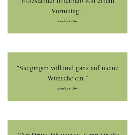
Holzständer innerhalb von einem
Vormittag."
Kunden O-Ton
"Sie gingen voll und ganz auf meine
Wünsche ein."
Kunden O-Ton
"Der Drive, ich wusste, wenn ich die