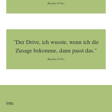
Kunden O-Ton
"Der Drive, ich wusste, wenn ich die
Zusage bekomme, dann passt das."
Kunden O-Ton
Info