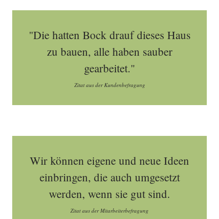
"Die hatten Bock drauf dieses Haus
zu bauen, alle haben sauber
gearbeitet."
Zitat aus der Kundenbefragung
Wir können eigene und neue Ideen
einbringen, die auch umgesetzt
werden, wenn sie gut sind.
Zitat aus der Mitarbeiterbefragung