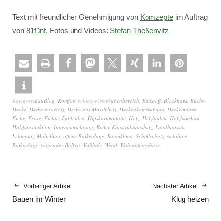
Text mit freundlicher Genehmigung von
Komzepte
im Auftrag
von
81fünf
. Fotos und Videos:
Stefan Theßenvitz
Kategorie
BauBlog
,
Komfort
Schlagwörter
Außenbereich
,
Baustoff
,
Blockhaus
,
Buche
,
Decke
,
Decke aus Holz
,
Decke aus Massivholz
,
Deckenkonstruktion
,
Deckenplatte
,
Eiche
,
Esche
,
Fichte
,
Fußboden
,
Gipskartonplatte
,
Holz
,
Holzboden
,
Holzhausbau
,
Holzkonstruktion
,
Inneneinrichtung
,
Kiefer
,
Konstruktionsholz
,
Landhausstil
,
Lehmputz
,
Möbelbau
,
offene Balkenlage
,
Raumklima
,
Schallschutz
,
sichtbare
Balkenlage
,
tragender Balken
,
Vollholz
,
Wand
,
Wohnatmosphäre
Vorheriger Artikel
Nächster Artikel
Bauen im Winter
Klug heizen