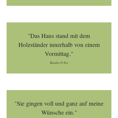
"Das Haus stand mit dem
Holzständer innerhalb von einem
Vormittag."
Kunden O-Ton
"Sie gingen voll und ganz auf meine
Wünsche ein."