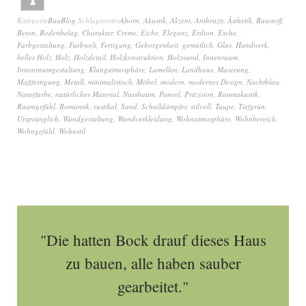
Kategorie
BauBlog
Schlagwörter
Ahorn
,
Akustik
,
Akzent
,
Anthrazit
,
Ästhetik
,
Baustoff
,
Beton
,
Bodenbelag
,
Charakter
,
Creme
,
Eiche
,
Eleganz
,
Erdton
,
Esche
,
Farbgestaltung
,
Farbwelt
,
Fertigung
,
Geborgenheit
,
gemütlich
,
Glas
,
Handwerk
,
helles Holz
,
Holz
,
Holzdetail
,
Holzkonstruktion
,
Holzwand
,
Innenraum
,
Innenraumgestaltung
,
Klangatmosphäre
,
Lamellen
,
Landhaus
,
Maserung
,
Maßfertigung
,
Metall
,
minimalistisch
,
Möbel
,
modern
,
modernes Design
,
Nachtblau
,
Naturfarbe
,
natürliches Material
,
Nussbaum
,
Paneel
,
Präzision
,
Raumakustik
,
Raumgefühl
,
Romantik
,
rustikal
,
Sand
,
Schalldämpfer
,
stilvoll
,
Taupe
,
Tiefgrün
,
Ursprünglich
,
Wandgestaltung
,
Wandverkleidung
,
Wohnatmosphäre
,
Wohnbereich
,
Wohngefühl
,
Wohnstil
"Die hatten Bock drauf dieses Haus
zu bauen, alle haben sauber
gearbeitet."