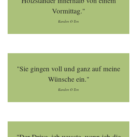
Holzständer innerhalb von einem
Vormittag."
Kunden O-Ton
"Sie gingen voll und ganz auf meine
Wünsche ein."
Kunden O-Ton
"Der Drive, ich wusste, wenn ich die