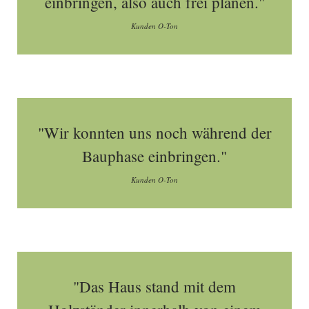
einbringen, also auch frei planen."
Kunden O-Ton
"Wir konnten uns noch während der
Bauphase einbringen."
Kunden O-Ton
"Das Haus stand mit dem