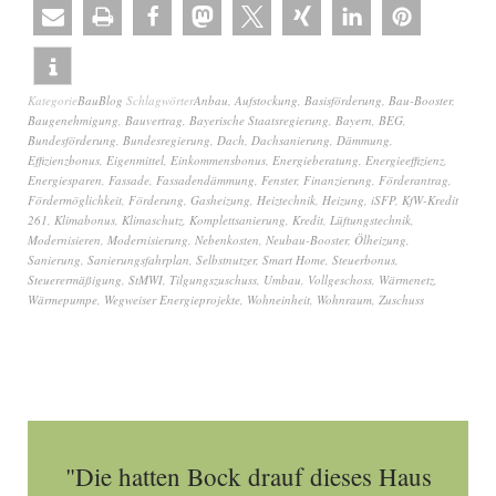
Kategorie
BauBlog
Schlagwörter
Anbau
,
Aufstockung
,
Basisförderung
,
Bau-Booster
,
Baugenehmigung
,
Bauvertrag
,
Bayerische Staatsregierung
,
Bayern
,
BEG
,
Bundesförderung
,
Bundesregierung
,
Dach
,
Dachsanierung
,
Dämmung
,
Effizienzbonus
,
Eigenmittel
,
Einkommensbonus
,
Energieberatung
,
Energieeffizienz
,
Energiesparen
,
Fassade
,
Fassadendämmung
,
Fenster
,
Finanzierung
,
Förderantrag
,
Fördermöglichkeit
,
Förderung
,
Gasheizung
,
Heiztechnik
,
Heizung
,
iSFP
,
KfW-Kredit
261
,
Klimabonus
,
Klimaschutz
,
Komplettsanierung
,
Kredit
,
Lüftungstechnik
,
Modernisieren
,
Modernisierung
,
Nebenkosten
,
Neubau-Booster
,
Ölheizung
,
Sanierung
,
Sanierungsfahrplan
,
Selbstnutzer
,
Smart Home
,
Steuerbonus
,
Steuerermäßigung
,
StMWI
,
Tilgungszuschuss
,
Umbau
,
Vollgeschoss
,
Wärmenetz
,
Wärmepumpe
,
Wegweiser Energieprojekte
,
Wohneinheit
,
Wohnraum
,
Zuschuss
"Die hatten Bock drauf dieses Haus