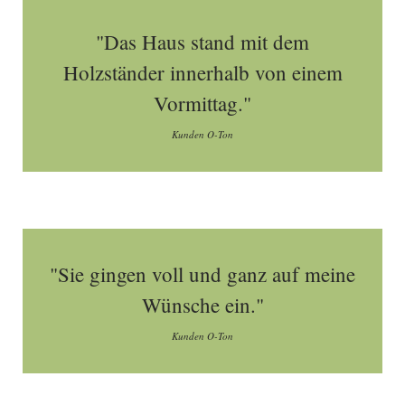
"Das Haus stand mit dem
Holzständer innerhalb von einem
Vormittag."
Kunden O-Ton
"Sie gingen voll und ganz auf meine
Wünsche ein."
Kunden O-Ton