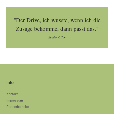
"Der Drive, ich wusste, wenn ich die
Zusage bekomme, dann passt das."
Kunden O-Ton
Info
Kontakt
Impressum
Partnerbetriebe