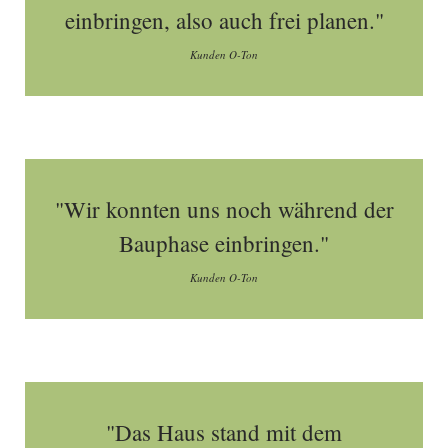
einbringen, also auch frei planen."
Kunden O-Ton
"Wir konnten uns noch während der
Bauphase einbringen."
Kunden O-Ton
"Das Haus stand mit dem