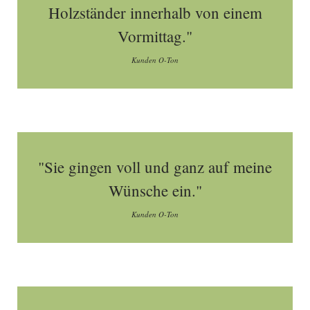
Holzständer innerhalb von einem
Vormittag."
Kunden O-Ton
"Sie gingen voll und ganz auf meine
Wünsche ein."
Kunden O-Ton