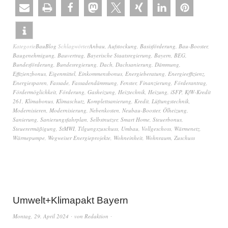
Kategorie
BauBlog
Schlagwörter
Anbau
,
Aufstockung
,
Basisförderung
,
Bau-Booster
,
Baugenehmigung
,
Bauvertrag
,
Bayerische Staatsregierung
,
Bayern
,
BEG
,
Bundesförderung
,
Bundesregierung
,
Dach
,
Dachsanierung
,
Dämmung
,
Effizienzbonus
,
Eigenmittel
,
Einkommensbonus
,
Energieberatung
,
Energieeffizienz
,
Energiesparen
,
Fassade
,
Fassadendämmung
,
Fenster
,
Finanzierung
,
Förderantrag
,
Fördermöglichkeit
,
Förderung
,
Gasheizung
,
Heiztechnik
,
Heizung
,
iSFP
,
KfW-Kredit
261
,
Klimabonus
,
Klimaschutz
,
Komplettsanierung
,
Kredit
,
Lüftungstechnik
,
Modernisieren
,
Modernisierung
,
Nebenkosten
,
Neubau-Booster
,
Ölheizung
,
Sanierung
,
Sanierungsfahrplan
,
Selbstnutzer
,
Smart Home
,
Steuerbonus
,
Steuerermäßigung
,
StMWI
,
Tilgungszuschuss
,
Umbau
,
Vollgeschoss
,
Wärmenetz
,
Wärmepumpe
,
Wegweiser Energieprojekte
,
Wohneinheit
,
Wohnraum
,
Zuschuss
Umwelt+Klimapakt Bayern
Montag, 29. April 2024
von
Redaktion