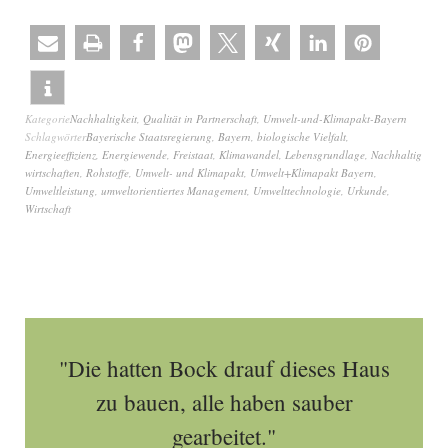
Kategorie
Nachhaltigkeit
,
Qualität in Partnerschaft
,
Umwelt-und-Klimapakt-Bayern
Schlagwörter
Bayerische Staatsregierung
,
Bayern
,
biologische Vielfalt
,
Energieeffizienz
,
Energiewende
,
Freistaat
,
Klimawandel
,
Lebensgrundlage
,
Nachhaltig
wirtschaften
,
Rohstoffe
,
Umwelt- und Klimapakt
,
Umwelt+Klimapakt Bayern
,
Umweltleistung
,
umweltorientiertes Management
,
Umwelttechnologie
,
Urkunde
,
Wirtschaft
"Die hatten Bock drauf dieses Haus
zu bauen, alle haben sauber
gearbeitet."