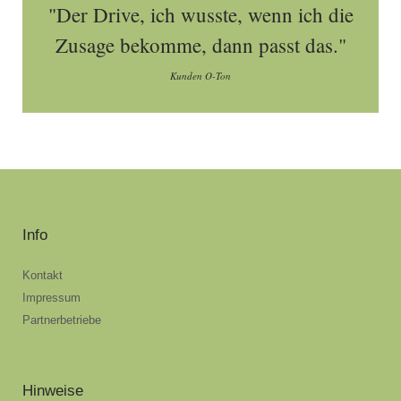
"Der Drive, ich wusste, wenn ich die
Zusage bekomme, dann passt das."
Kunden O-Ton
Info
Kontakt
Impressum
Partnerbetriebe
Hinweise