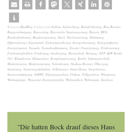
Kategorie
BauBlog
Schlagwörter
Anbau
,
Aufstockung
,
Basisförderung
,
Bau-Booster
,
Baugenehmigung
,
Bauvertrag
,
Bayerische Staatsregierung
,
Bayern
,
BEG
,
Bundesförderung
,
Bundesregierung
,
Dach
,
Dachsanierung
,
Dämmung
,
Effizienzbonus
,
Eigenmittel
,
Einkommensbonus
,
Energieberatung
,
Energieeffizienz
,
Energiesparen
,
Fassade
,
Fassadendämmung
,
Fenster
,
Finanzierung
,
Förderantrag
,
Fördermöglichkeit
,
Förderung
,
Gasheizung
,
Heiztechnik
,
Heizung
,
iSFP
,
KfW-Kredit
261
,
Klimabonus
,
Klimaschutz
,
Komplettsanierung
,
Kredit
,
Lüftungstechnik
,
Modernisieren
,
Modernisierung
,
Nebenkosten
,
Neubau-Booster
,
Ölheizung
,
Sanierung
,
Sanierungsfahrplan
,
Selbstnutzer
,
Smart Home
,
Steuerbonus
,
Steuerermäßigung
,
StMWI
,
Tilgungszuschuss
,
Umbau
,
Vollgeschoss
,
Wärmenetz
,
Wärmepumpe
,
Wegweiser Energieprojekte
,
Wohneinheit
,
Wohnraum
,
Zuschuss
"Die hatten Bock drauf dieses Haus