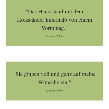
"Das Haus stand mit dem
Holzständer innerhalb von einem
Vormittag."
Kunden O-Ton
"Sie gingen voll und ganz auf meine
Wünsche ein."
Kunden O-Ton