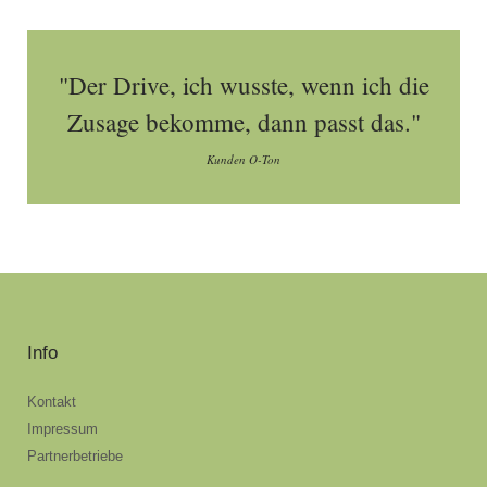
"Der Drive, ich wusste, wenn ich die
Zusage bekomme, dann passt das."
Kunden O-Ton
Info
Kontakt
Impressum
Partnerbetriebe