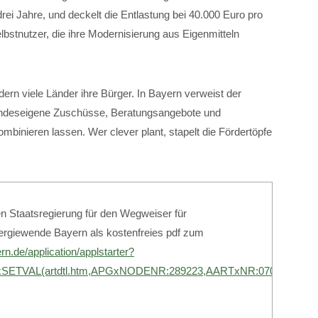
rei Jahre, und deckelt die Entlastung bei 40.000 Euro pro
lbstnutzer, die ihre Modernisierung aus Eigenmitteln
rn viele Länder ihre Bürger. In Bayern verweist der
andeseigene Zuschüsse, Beratungsangebote und
inieren lassen. Wer clever plant, stapelt die Fördertöpfe
n Staatsregierung für den Wegweiser für
ergiewende Bayern als kostenfreies pdf zum
rn.de/application/applstarter?
ETVAL(artdtl.htm,APGxNODENR:289223,AARTxNR:07000207,A