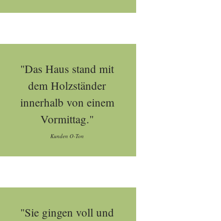
"Das Haus stand mit
dem Holzständer
innerhalb von einem
Vormittag."
Kunden O-Ton
"Sie gingen voll und
erprogramm_im_ueberblick_node.html