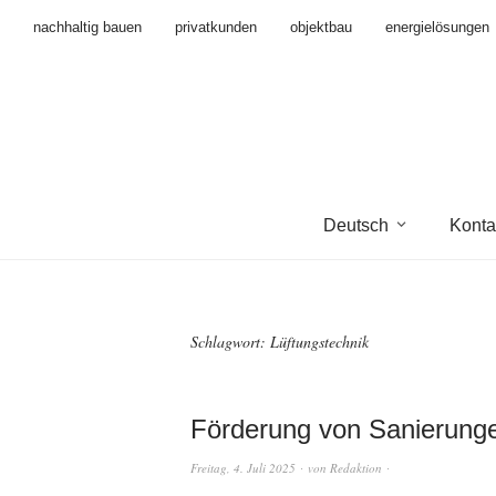
nachhaltig bauen
privatkunden
objektbau
energielösungen
Deutsch
Konta
Schlagwort:
Lüftungstechnik
Förderung von Sanierung
Freitag, 4. Juli 2025
von
Redaktion