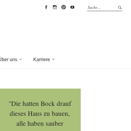
EYRICH-
EYRICH-
EYRICH-
EYRICH-
HALBIG
HALBIG
HALBIG
HALBIG
HOLZBAU
HOLZBAU
HOLZBAU
HOLZBAU
@
@
@
@
Facebook
Instagram
Pinterest
Youtube
Über uns
Karriere
"Die hatten Bock drauf
dieses Haus zu bauen,
alle haben sauber