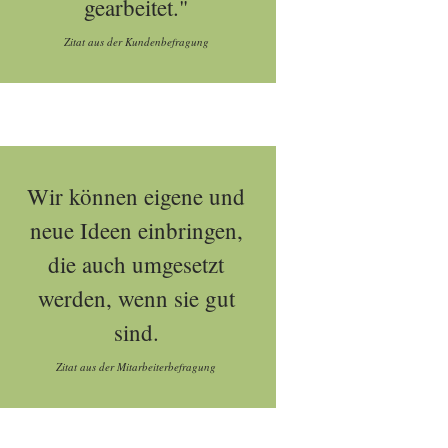
gearbeitet."
Zitat aus der Kundenbefragung
Wir können eigene und
neue Ideen einbringen,
die auch umgesetzt
werden, wenn sie gut
sind.
Zitat aus der Mitarbeiterbefragung