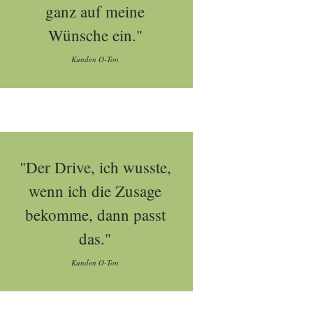
ganz auf meine
Wünsche ein."
Kunden O-Ton
"Der Drive, ich wusste,
wenn ich die Zusage
bekomme, dann passt
das."
Kunden O-Ton