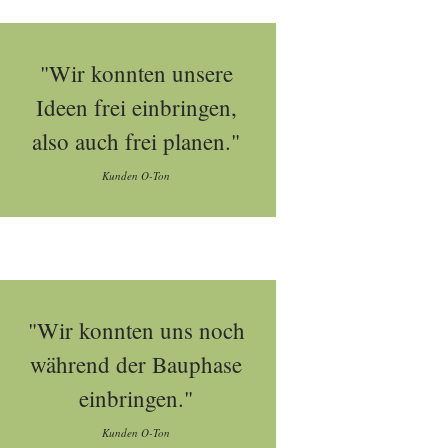
"Wir konnten unsere
Ideen frei einbringen,
also auch frei planen."
Kunden O-Ton
"Wir konnten uns noch
während der Bauphase
einbringen."
Kunden O-Ton