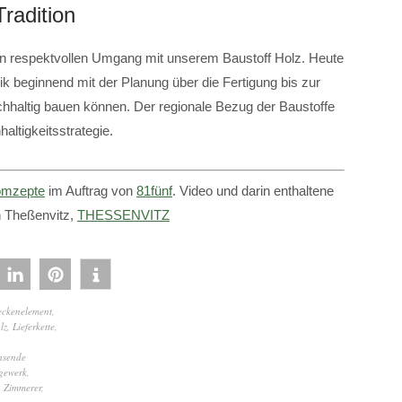
radition
nen respektvollen Umgang mit unserem Baustoff Holz. Heute
ik beginnend mit der Planung über die Fertigung bis zur
hhaltig bauen können. Der regionale Bezug der Baustoffe
haltigkeitsstrategie.
mzepte
im Auftrag von
81fünf
. Video und darin enthaltene
n Theßenvitz,
THESSENVITZ
ckenelement
,
lz
,
Lieferkette
,
hsende
gewerk
,
,
Zimmerer
,