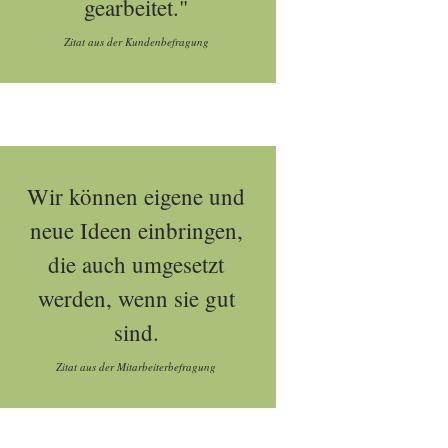
gearbeitet."
Zitat aus der Kundenbefragung
Wir können eigene und
neue Ideen einbringen,
die auch umgesetzt
werden, wenn sie gut
sind.
Zitat aus der Mitarbeiterbefragung