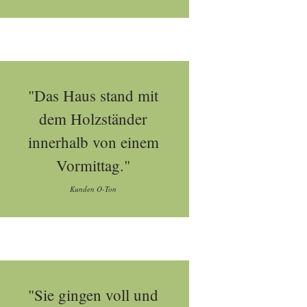
"Das Haus stand mit
dem Holzständer
innerhalb von einem
Vormittag."
Kunden O-Ton
"Sie gingen voll und