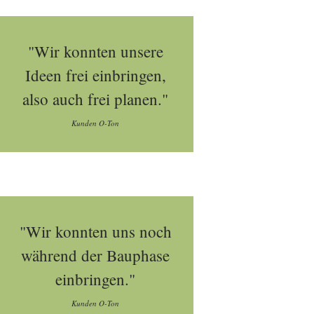
"Wir konnten unsere
Ideen frei einbringen,
also auch frei planen."
Kunden O-Ton
"Wir konnten uns noch
während der Bauphase
einbringen."
Kunden O-Ton