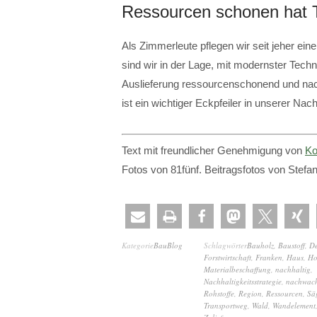
Ressourcen schonen hat T
Als Zimmerleute pflegen wir seit jeher ei
sind wir in der Lage, mit modernster Techn
Auslieferung ressourcenschonend und nac
ist ein wichtiger Eckpfeiler in unserer Nach
Text mit freundlicher Genehmigung von
Ko
Fotos von 81fünf. Beitragsfotos von Stefa
Kategorie
BauBlog
Schlagwörter
Bauholz
,
Baustoff
,
De
Forstwirtschaft
,
Franken
,
Haus
,
Ho
Materialbeschaffung
,
nachhaltig
,
Nachhaltigkeitsstrategie
,
nachwac
Rohstoffe
,
Region
,
Ressourcen
,
Sä
Transportweg
,
Wald
,
Wandelement