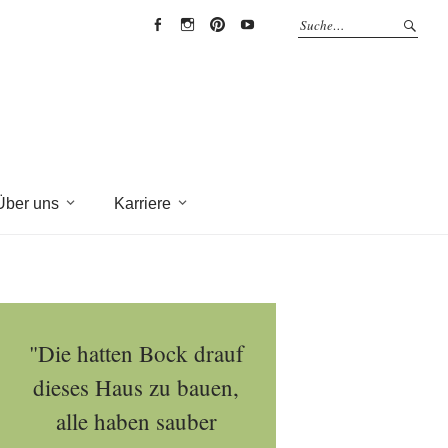
EYRICH-
EYRICH-
EYRICH-
EYRICH-
HALBIG
HALBIG
HALBIG
HALBIG
HOLZBAU
HOLZBAU
HOLZBAU
HOLZBAU
@
@
@
@
Facebook
Instagram
Pinterest
Youtube
Über uns
Karriere
"Die hatten Bock drauf
dieses Haus zu bauen,
alle haben sauber