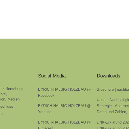
Social Media
Downloads
Marktforschung,
EYRICH-HALBIG HOLZBAU @
Broschüre | nachha
rke,
Facebook
ion, Medien
Unsere Nachhaltigk
EYRICH-HALBIG HOLZBAU @
Strategie - Abstrac
sschluss
Youtube
Daten und Zahlen,
te
EYRICH-HALBIG HOLZBAU @
DNK-Erklärung 202
Pinterest
DNK-Erklärung 202