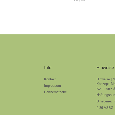
Zulieferer
Info
Hinweise
Kontakt
Hinweise | 
Konzept, Ma
Impressum
Kommunikat
Partnerbetriebe
Haftungsau
Urheberrech
§ 36 VSBG