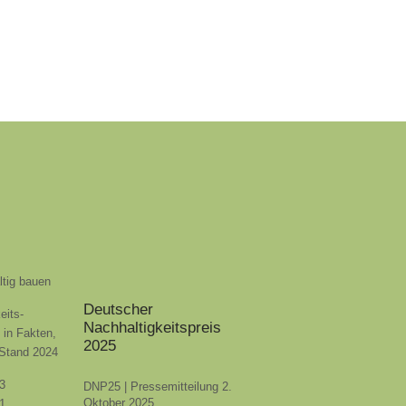
ltig bauen
Deutscher
eits-
Nachhaltigkeitspreis
t in Fakten,
2025
 Stand 2024
3
DNP25 | Pressemitteilung 2.
Oktober 2025
1