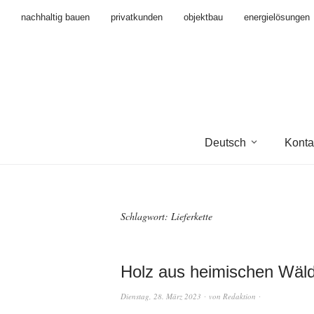
nachhaltig bauen
privatkunden
objektbau
energielösungen
Deutsch
Konta
Schlagwort:
Lieferkette
Holz aus heimischen Wäl
Dienstag, 28. März 2023
von
Redaktion