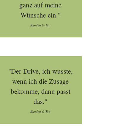
ganz auf meine
Wünsche ein."
Kunden O-Ton
"Der Drive, ich wusste,
wenn ich die Zusage
bekomme, dann passt
das."
Kunden O-Ton