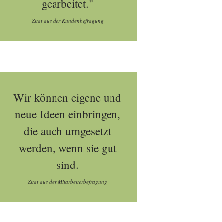
gearbeitet."
Zitat aus der Kundenbefragung
Wir können eigene und
neue Ideen einbringen,
die auch umgesetzt
werden, wenn sie gut
sind.
Zitat aus der Mitarbeiterbefragung