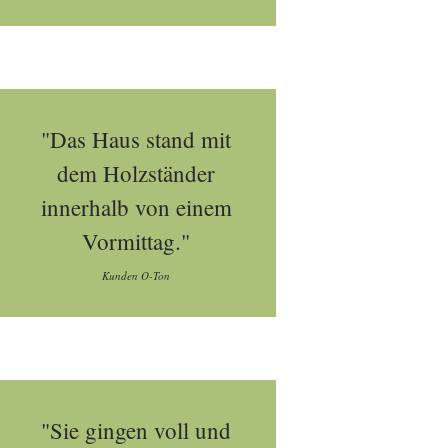
"Das Haus stand mit
dem Holzständer
innerhalb von einem
Vormittag."
Kunden O-Ton
"Sie gingen voll und