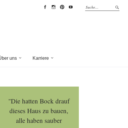
EYRICH-
EYRICH-
EYRICH-
EYRICH-
HALBIG
HALBIG
HALBIG
HALBIG
HOLZBAU
HOLZBAU
HOLZBAU
HOLZBAU
@
@
@
@
Facebook
Instagram
Pinterest
Youtube
Über uns
Karriere
"Die hatten Bock drauf
dieses Haus zu bauen,
alle haben sauber