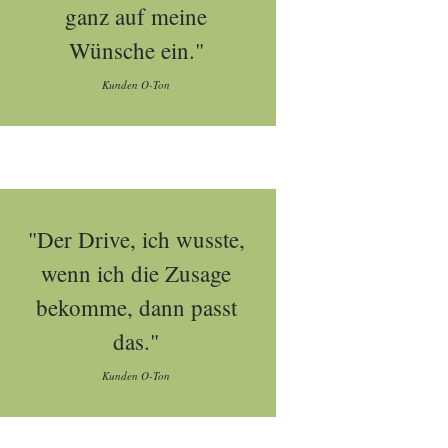
ganz auf meine
Wünsche ein."
Kunden O-Ton
"Der Drive, ich wusste,
wenn ich die Zusage
bekomme, dann passt
das."
Kunden O-Ton