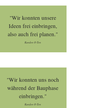
"Wir konnten unsere
Ideen frei einbringen,
also auch frei planen."
Kunden O-Ton
"Wir konnten uns noch
während der Bauphase
einbringen."
Kunden O-Ton