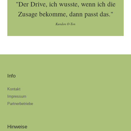
"Der Drive, ich wusste, wenn ich die
Zusage bekomme, dann passt das."
Kunden O-Ton
Info
Kontakt
Impressum
Partnerbetriebe
Hinweise