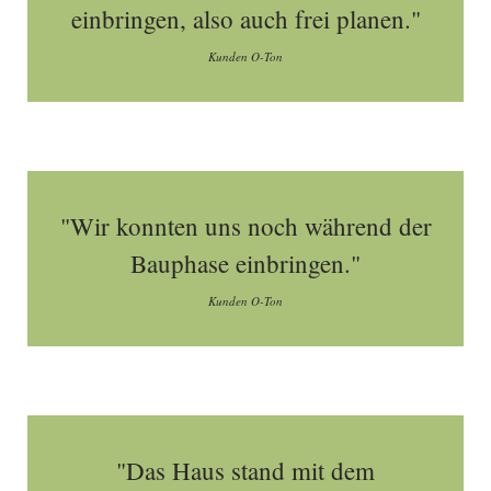
einbringen, also auch frei planen."
Kunden O-Ton
"Wir konnten uns noch während der
Bauphase einbringen."
Kunden O-Ton
"Das Haus stand mit dem