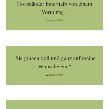
Holzständer innerhalb von einem
Vormittag."
Kunden O-Ton
"Sie gingen voll und ganz auf meine
Wünsche ein."
Kunden O-Ton