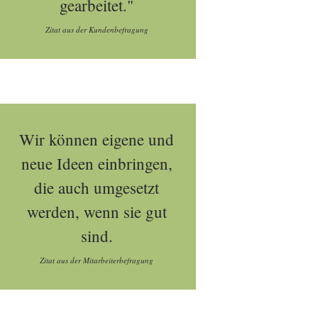
gearbeitet."
Zitat aus der Kundenbefragung
Wir können eigene und
neue Ideen einbringen,
die auch umgesetzt
werden, wenn sie gut
sind.
Zitat aus der Mitarbeiterbefragung