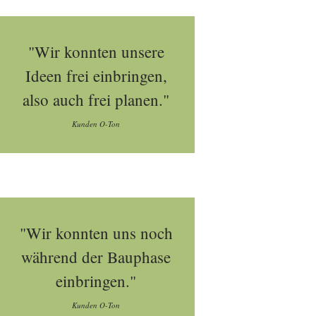
"Wir konnten unsere
Ideen frei einbringen,
also auch frei planen."
Kunden O-Ton
"Wir konnten uns noch
während der Bauphase
einbringen."
Kunden O-Ton