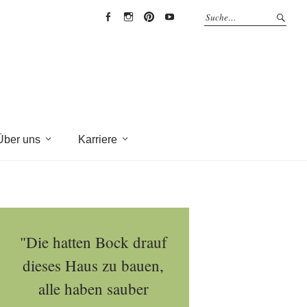
EYRICH-
EYRICH-
EYRICH-
EYRICH-
HALBIG
HALBIG
HALBIG
HALBIG
HOLZBAU
HOLZBAU
HOLZBAU
HOLZBAU
@
@
@
@
Facebook
Instagram
Pinterest
Youtube
Über uns
Karriere
"Die hatten Bock drauf
dieses Haus zu bauen,
alle haben sauber