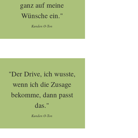
ganz auf meine
Wünsche ein."
Kunden O-Ton
"Der Drive, ich wusste,
wenn ich die Zusage
bekomme, dann passt
das."
Kunden O-Ton