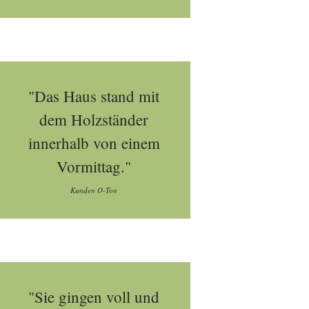
"Das Haus stand mit
dem Holzständer
innerhalb von einem
Vormittag."
Kunden O-Ton
"Sie gingen voll und