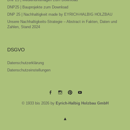
DNP25 | Bauprojekte zum Download
DNP 25 | Nachhaltigkeit made by EYRICH-HALBIG HOLZBAU
Unsere Nachhaltigkeits-Strategie – Abstract in Fakten, Daten und
Zahlen, Stand 2024
DSGVO
Datenschutzerklärung
Datenschutzeinstellungen
EYRICH-
EYRICH-
EYRICH-
EYRICH-
© 1933 bis 2026 by
Eyrich-Halbig Holzbau GmbH
HALBIG
HALBIG
HALBIG
HALBIG
HOLZBAU
HOLZBAU
HOLZBAU
HOLZBAU
@
@
@
@
Facebook
Instagram
Pinterest
Youtube