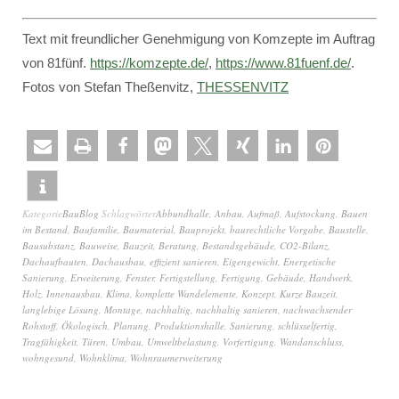
Text mit freundlicher Genehmigung von Komzepte im Auftrag
von 81fünf.
https://komzepte.de/
,
https://www.81fuenf.de/
.
Fotos von Stefan Theßenvitz,
THESSENVITZ
Kategorie
BauBlog
Schlagwörter
Abbundhalle
,
Anbau
,
Aufmaß
,
Aufstockung
,
Bauen
im Bestand
,
Baufamilie
,
Baumaterial
,
Bauprojekt
,
baurechtliche Vorgabe
,
Baustelle
,
Bausubstanz
,
Bauweise
,
Bauzeit
,
Beratung
,
Bestandsgebäude
,
CO2-Bilanz
,
Dachaufbauten
,
Dachausbau
,
effizient sanieren
,
Eigengewicht
,
Energetische
Sanierung
,
Erweiterung
,
Fenster
,
Fertigstellung
,
Fertigung
,
Gebäude
,
Handwerk
,
Holz
,
Innenausbau
,
Klima
,
komplette Wandelemente
,
Konzept
,
Kurze Bauzeit
,
langlebige Lösung
,
Montage
,
nachhaltig
,
nachhaltig sanieren
,
nachwachsender
Rohstoff
,
Ökologisch
,
Planung
,
Produktionshalle
,
Sanierung
,
schlüsselfertig
,
Tragfähigkeit
,
Türen
,
Umbau
,
Umweltbelastung
,
Vorfertigung
,
Wandanschluss
,
wohngesund
,
Wohnklima
,
Wohnraumerweiterung