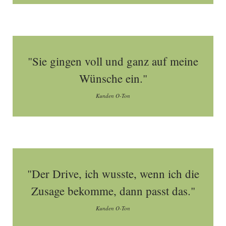
"Sie gingen voll und ganz auf meine
Wünsche ein."
Kunden O-Ton
"Der Drive, ich wusste, wenn ich die
Zusage bekomme, dann passt das."
Kunden O-Ton