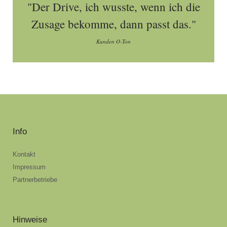
"Der Drive, ich wusste, wenn ich die
Zusage bekomme, dann passt das."
Kunden O-Ton
Info
Kontakt
Impressum
Partnerbetriebe
Hinweise