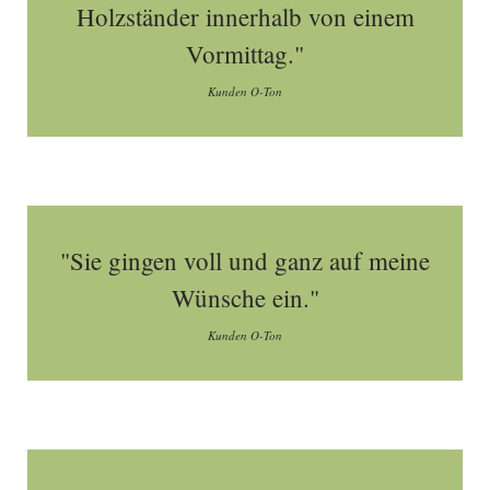
Holzständer innerhalb von einem
Vormittag."
Kunden O-Ton
"Sie gingen voll und ganz auf meine
Wünsche ein."
Kunden O-Ton