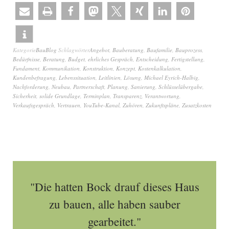
Kategorie
BauBlog
Schlagwörter
Angebot
,
Bauberatung
,
Baufamilie
,
Bauprozess
,
Bedürfnisse
,
Beratung
,
Budget
,
ehrliches Gespräch
,
Entscheidung
,
Fertigstellung
,
Fundament
,
Kommunikation
,
Konstruktion
,
Konzept
,
Kostenkalkulation
,
Kundenbefragung
,
Lebenssituation
,
Leitlinien
,
Lösung
,
Michael Eyrich-Halbig
,
Nachforderung
,
Neubau
,
Partnerschaft
,
Planung
,
Sanierung
,
Schlüsselübergabe
,
Sicherheit
,
solide Grundlage
,
Terminplan
,
Transparenz
,
Verantwortung
,
Verkaufsgespräch
,
Vertrauen
,
YouTube-Kanal
,
Zuhören
,
Zukunftspläne
,
Zusatzkosten
"Die hatten Bock drauf dieses Haus
zu bauen, alle haben sauber
gearbeitet."