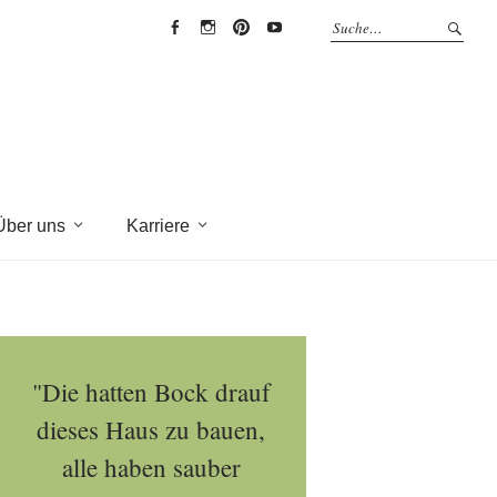
EYRICH-
EYRICH-
EYRICH-
EYRICH-
HALBIG
HALBIG
HALBIG
HALBIG
HOLZBAU
HOLZBAU
HOLZBAU
HOLZBAU
@
@
@
@
Facebook
Instagram
Pinterest
Youtube
Über uns
Karriere
"Die hatten Bock drauf
dieses Haus zu bauen,
alle haben sauber