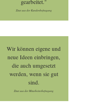
gearbeitet."
Zitat aus der Kundenbefragung
Wir können eigene und
neue Ideen einbringen,
die auch umgesetzt
werden, wenn sie gut
sind.
Zitat aus der Mitarbeiterbefragung