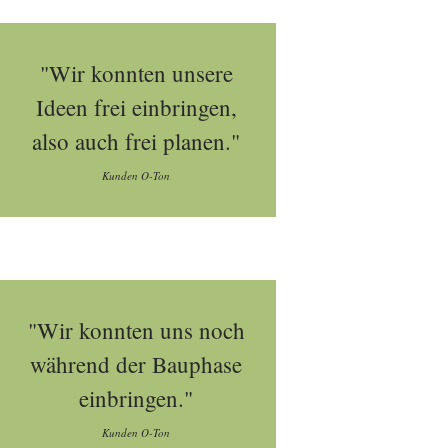
"Wir konnten unsere
Ideen frei einbringen,
also auch frei planen."
Kunden O-Ton
"Wir konnten uns noch
während der Bauphase
einbringen."
Kunden O-Ton