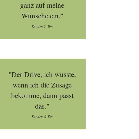
ganz auf meine
Wünsche ein."
Kunden O-Ton
"Der Drive, ich wusste,
wenn ich die Zusage
bekomme, dann passt
das."
Kunden O-Ton