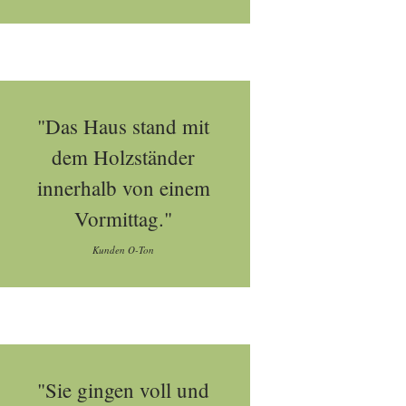
"Das Haus stand mit
dem Holzständer
innerhalb von einem
Vormittag."
Kunden O-Ton
"Sie gingen voll und