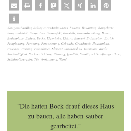
Kategorie
BauBlog
Schlagwörter
Ausbauhaus
,
Bauamt
,
Bauantrag
,
Baugebiete
,
Baugrundstück
,
Baupartner
,
Bauprojekt
,
Baustelle
,
Bauvorbereitung
,
Boden
,
Bodenplatte
,
Budget
,
Decke
,
Eigenheim
,
Elektro
,
Entwurf
,
Erdarbeiten
,
Estrich
,
Feinplanung
,
Fertigung
,
Finanzierung
,
Gebäude
,
Grundstück
,
Hausaufbau
,
Hausbau
,
Heizung
,
Holzrahmen-Element
,
Innenausbau
,
Kommune
,
Kredit
,
Nachhaltigkeit
,
Nachverdichtung
,
Planung
,
Qualität
,
Sanitär
,
schlüsselfertiges Haus
,
Schlüsselübergabe
,
Tür
,
Vorfertigung
,
Wand
"Die hatten Bock drauf dieses Haus
zu bauen, alle haben sauber
gearbeitet."