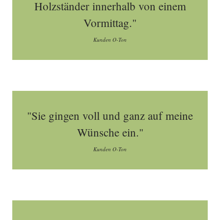
Holzständer innerhalb von einem
Vormittag."
Kunden O-Ton
"Sie gingen voll und ganz auf meine
Wünsche ein."
Kunden O-Ton