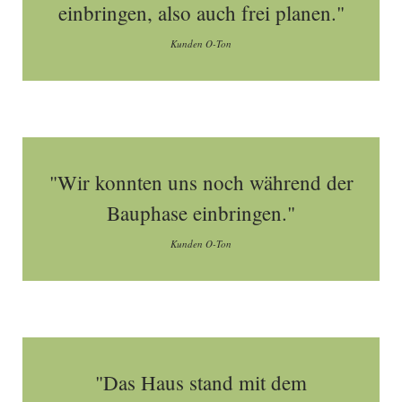
einbringen, also auch frei planen."
Kunden O-Ton
"Wir konnten uns noch während der
Bauphase einbringen."
Kunden O-Ton
"Das Haus stand mit dem