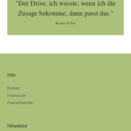
"Der Drive, ich wusste, wenn ich die
Zusage bekomme, dann passt das."
Kunden O-Ton
Info
Kontakt
Impressum
Partnerbetriebe
Hinweise