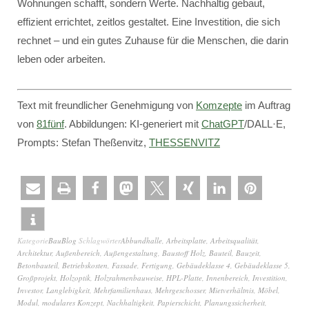
Wohnungen schafft, sondern Werte. Nachhaltig gebaut,
effizient errichtet, zeitlos gestaltet. Eine Investition, die sich
rechnet – und ein gutes Zuhause für die Menschen, die darin
leben oder arbeiten.
Text mit freundlicher Genehmigung von
Komzepte
im Auftrag
von
81fünf
. Abbildungen: KI-generiert mit
ChatGPT
/DALL·E,
Prompts: Stefan Theßenvitz,
THESSENVITZ
Kategorie
BauBlog
Schlagwörter
Abbundhalle
,
Arbeitsplatte
,
Arbeitsqualität
,
Architektur
,
Außenbereich
,
Außengestaltung
,
Baustoff Holz
,
Bauteil
,
Bauzeit
,
Betonbauteil
,
Betriebskosten
,
Fassade
,
Fertigung
,
Gebäudeklasse 4
,
Gebäudeklasse 5
,
Großprojekt
,
Holzoptik
,
Holzrahmenbauweise
,
HPL-Platte
,
Innenbereich
,
Investition
,
Investor
,
Langlebigkeit
,
Mehrfamilienhaus
,
Mehrgeschosser
,
Mietverhältnis
,
Möbel
,
Modul
,
modulares Konzept
,
Nachhaltigkeit
,
Papierschicht
,
Planungssicherheit
,