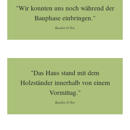
"Wir konnten uns noch während der
Bauphase einbringen."
Kunden O-Ton
"Das Haus stand mit dem
Holzständer innerhalb von einem
Vormittag."
Kunden O-Ton