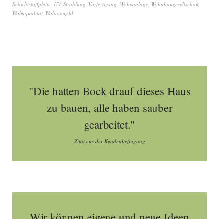
Schichtstoffplatte
,
UV-Strahlung
,
Vorfertigung
,
Wohnanlage
,
Wohnbaugesellschaft
,
Wohnqualität
,
Wohnumfeld
"Die hatten Bock drauf dieses Haus
zu bauen, alle haben sauber
gearbeitet."
Zitat aus der Kundenbefragung
Wir können eigene und neue Ideen