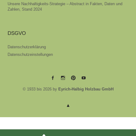
Unsere Nachhaltigkeits-Strategie – Abstract in Fakten, Daten und
Zahlen, Stand 2024
DSGVO
Datenschutzerklärung
Datenschutzeinstellungen
EYRICH-
EYRICH-
EYRICH-
EYRICH-
© 1933 bis 2026 by
Eyrich-Halbig Holzbau GmbH
HALBIG
HALBIG
HALBIG
HALBIG
HOLZBAU
HOLZBAU
HOLZBAU
HOLZBAU
@
@
@
@
Facebook
Instagram
Pinterest
Youtube