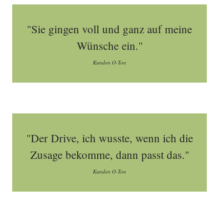
"Sie gingen voll und ganz auf meine
Wünsche ein."
Kunden O-Ton
"Der Drive, ich wusste, wenn ich die
Zusage bekomme, dann passt das."
Kunden O-Ton