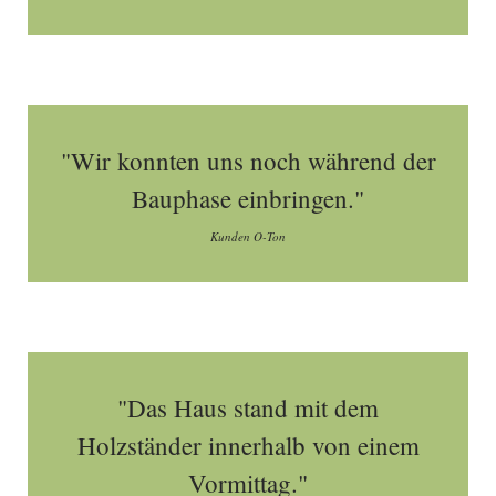
"Wir konnten uns noch während der
Bauphase einbringen."
Kunden O-Ton
"Das Haus stand mit dem
Holzständer innerhalb von einem
Vormittag."