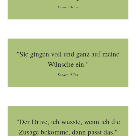
Kunden O-Ton
"Sie gingen voll und ganz auf meine
Wünsche ein."
Kunden O-Ton
"Der Drive, ich wusste, wenn ich die
Zusage bekomme, dann passt das."