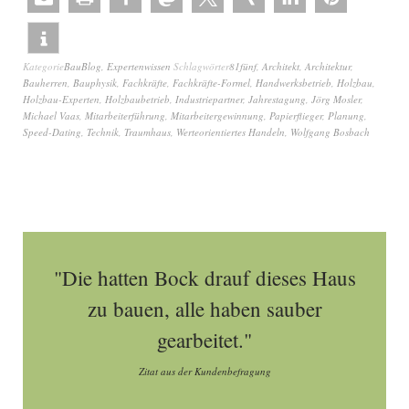
Kategorie
BauBlog
,
Expertenwissen
Schlagwörter
81fünf
,
Architekt
,
Architektur
,
Bauherren
,
Bauphysik
,
Fachkräfte
,
Fachkräfte-Formel
,
Handwerksbetrieb
,
Holzbau
,
Holzbau-Experten
,
Holzbaubetrieb
,
Industriepartner
,
Jahrestagung
,
Jörg Mosler
,
Michael Vaas
,
Mitarbeiterführung
,
Mitarbeitergewinnung
,
Papierflieger
,
Planung
,
Speed-Dating
,
Technik
,
Traumhaus
,
Werteorientiertes Handeln
,
Wolfgang Bosbach
"Die hatten Bock drauf dieses Haus
zu bauen, alle haben sauber
gearbeitet."
Zitat aus der Kundenbefragung