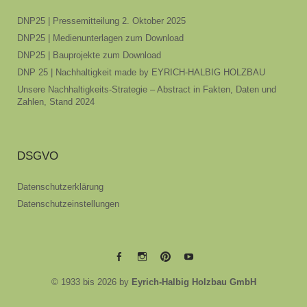
DNP25 | Pressemitteilung 2. Oktober 2025
DNP25 | Medienunterlagen zum Download
DNP25 | Bauprojekte zum Download
DNP 25 | Nachhaltigkeit made by EYRICH-HALBIG HOLZBAU
Unsere Nachhaltigkeits-Strategie – Abstract in Fakten, Daten und
Zahlen, Stand 2024
DSGVO
Datenschutzerklärung
Datenschutzeinstellungen
EYRICH-
EYRICH-
EYRICH-
EYRICH-
© 1933 bis 2026 by
Eyrich-Halbig Holzbau GmbH
HALBIG
HALBIG
HALBIG
HALBIG
HOLZBAU
HOLZBAU
HOLZBAU
HOLZBAU