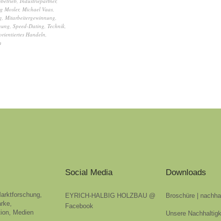
betrieb
,
Industriepartner
,
g Mosler
,
Michael Vaas
,
g
,
Mitarbeitergewinnung
,
nung
,
Speed-Dating
,
Technik
,
orientiertes Handeln
,
h
Social Media
Downloads
Marktforschung,
EYRICH-HALBIG HOLZBAU @
Broschüre | nachha
rke,
Facebook
ion, Medien
Unsere Nachhaltigk