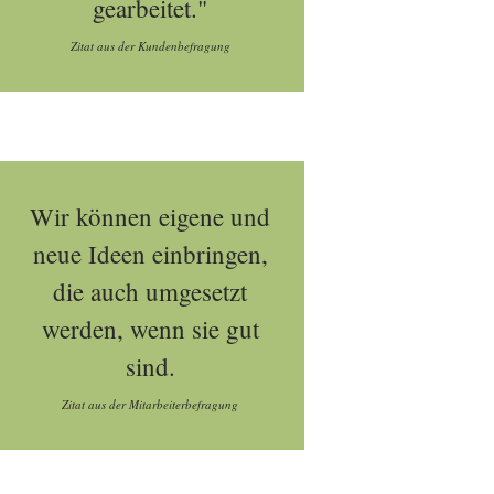
gearbeitet."
Zitat aus der Kundenbefragung
Wir können eigene und
neue Ideen einbringen,
die auch umgesetzt
werden, wenn sie gut
sind.
Zitat aus der Mitarbeiterbefragung