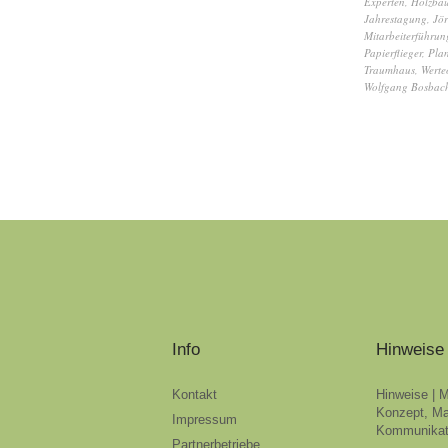
Experten
,
Holzbau
Jahrestagung
,
Jör
Mitarbeiterführun
Papierflieger
,
Pla
Traumhaus
,
Werte
Wolfgang Bosbac
Info
Hinweise
Kontakt
Hinweise | 
Konzept, Ma
Impressum
Kommunikat
Partnerbetriebe