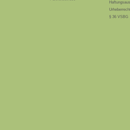
Haftungsau
Urheberrech
§ 36 VSBG