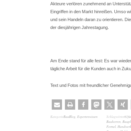
Akteure verlören zunehmend an Unterstüt
Eingriffen in den Markt hinreißen. Umso w
und sein Handeln daran zu orientieren. Die
der diesjährigen Jahrestagung.
Am Ende stand für alle fest: Es war wieder
tägliche Arbeit für die Kunden auch in Zuku
Text und Fotos mit freundlicher Genehmi
Kategorie
BauBlog
,
Expertenwissen
Schlagwörter
81fü
Bauherren
,
Bauph
Formel
,
Handwerk