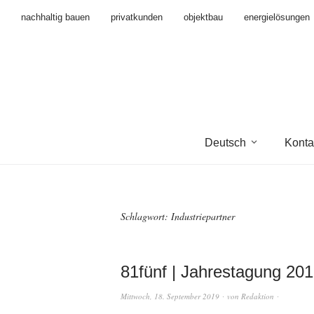
nachhaltig bauen
privatkunden
objektbau
energielösungen
Deutsch
Konta
Schlagwort:
Industriepartner
81fünf | Jahrestagung 20
Mittwoch, 18. September 2019
von
Redaktion