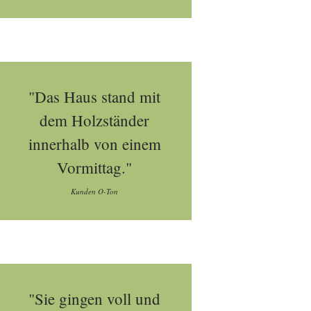
"Das Haus stand mit
dem Holzständer
innerhalb von einem
Vormittag."
Kunden O-Ton
"Sie gingen voll und