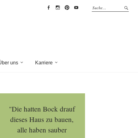
EYRICH-
EYRICH-
EYRICH-
EYRICH-
HALBIG
HALBIG
HALBIG
HALBIG
HOLZBAU
HOLZBAU
HOLZBAU
HOLZBAU
@
@
@
@
Facebook
Instagram
Pinterest
Youtube
Über uns
Karriere
"Die hatten Bock drauf
dieses Haus zu bauen,
alle haben sauber