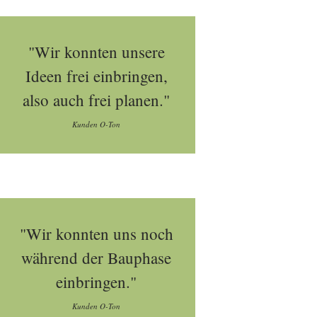
"Wir konnten unsere
Ideen frei einbringen,
also auch frei planen."
Kunden O-Ton
"Wir konnten uns noch
während der Bauphase
einbringen."
Kunden O-Ton