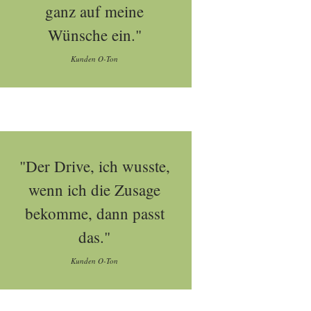
ganz auf meine
Wünsche ein."
Kunden O-Ton
"Der Drive, ich wusste,
wenn ich die Zusage
bekomme, dann passt
das."
Kunden O-Ton