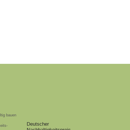
ltig bauen
Deutscher
eits-
Nachhaltigkeitspreis