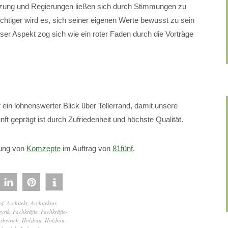
zung und Regierungen ließen sich durch Stimmungen zu
ichtiger wird es, sich seiner eigenen Werte bewusst zu sein
ser Aspekt zog sich wie ein roter Faden durch die Vorträge
 ein lohnenswerter Blick über Tellerrand, damit unsere
nft geprägt ist durch Zufriedenheit und höchste Qualität.
gung von
Komzepte
im Auftrag von
81fünf
.
nf
,
Architekt
,
Architektur
,
ysik
,
Fachkräfte
,
Fachkräfte-
sbetrieb
,
Holzbau
,
Holzbau-