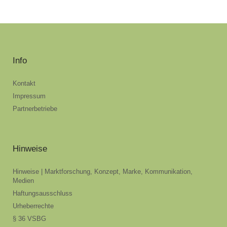
Info
Kontakt
Impressum
Partnerbetriebe
Hinweise
Hinweise | Marktforschung, Konzept, Marke, Kommunikation,
Medien
Haftungsausschluss
Urheberrechte
§ 36 VSBG