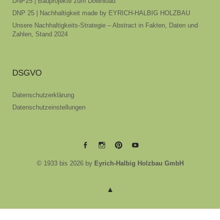
DNP25 | Bauprojekte zum Download
DNP 25 | Nachhaltigkeit made by EYRICH-HALBIG HOLZBAU
Unsere Nachhaltigkeits-Strategie – Abstract in Fakten, Daten und
Zahlen, Stand 2024
DSGVO
Datenschutzerklärung
Datenschutzeinstellungen
EYRICH-
EYRICH-
EYRICH-
EYRICH-
© 1933 bis 2026 by
Eyrich-Halbig Holzbau GmbH
HALBIG
HALBIG
HALBIG
HALBIG
HOLZBAU
HOLZBAU
HOLZBAU
HOLZBAU
@
@
@
@
Facebook
Instagram
Pinterest
Youtube