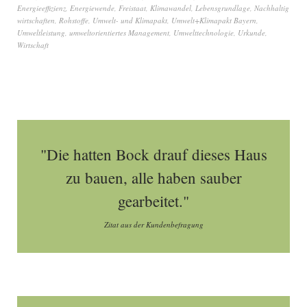
Energieeffizienz
,
Energiewende
,
Freistaat
,
Klimawandel
,
Lebensgrundlage
,
Nachhaltig
wirtschaften
,
Rohstoffe
,
Umwelt- und Klimapakt
,
Umwelt+Klimapakt Bayern
,
Umweltleistung
,
umweltorientiertes Management
,
Umwelttechnologie
,
Urkunde
,
Wirtschaft
"Die hatten Bock drauf dieses Haus
zu bauen, alle haben sauber
gearbeitet."
Zitat aus der Kundenbefragung