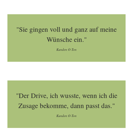
"Sie gingen voll und ganz auf meine
Wünsche ein."
Kunden O-Ton
"Der Drive, ich wusste, wenn ich die
Zusage bekomme, dann passt das."
Kunden O-Ton