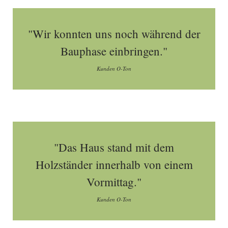
"Wir konnten uns noch während der
Bauphase einbringen."
Kunden O-Ton
"Das Haus stand mit dem
Holzständer innerhalb von einem
Vormittag."
Kunden O-Ton