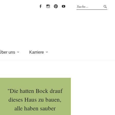
EYRICH-
EYRICH-
EYRICH-
EYRICH-
HALBIG
HALBIG
HALBIG
HALBIG
HOLZBAU
HOLZBAU
HOLZBAU
HOLZBAU
@
@
@
@
Facebook
Instagram
Pinterest
Youtube
Über uns
Karriere
"Die hatten Bock drauf
dieses Haus zu bauen,
alle haben sauber