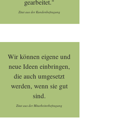
gearbeitet."
Zitat aus der Kundenbefragung
Wir können eigene und
neue Ideen einbringen,
die auch umgesetzt
werden, wenn sie gut
sind.
Zitat aus der Mitarbeiterbefragung