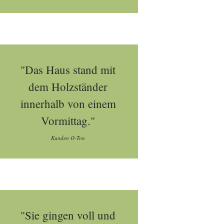
"Das Haus stand mit
dem Holzständer
innerhalb von einem
Vormittag."
Kunden O-Ton
"Sie gingen voll und