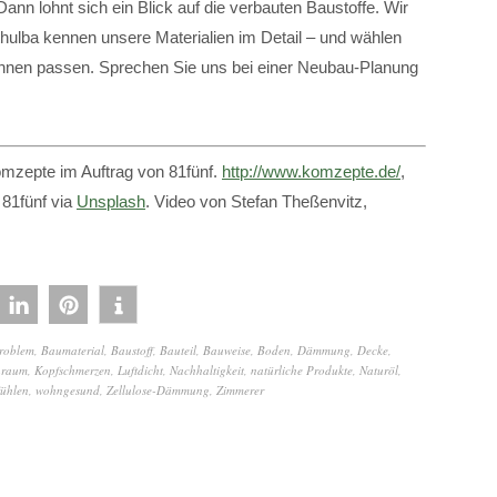
ann lohnt sich ein Blick auf die verbauten Baustoffe. Wir
a kennen unsere Materialien im Detail – und wählen
u Ihnen passen. Sprechen Sie uns bei einer Neubau-Planung
mzepte im Auftrag von 81fünf.
http://www.komzepte.de/
,
 81fünf via
Unsplash
. Video von Stefan Theßenvitz,
roblem
,
Baumaterial
,
Baustoff
,
Bauteil
,
Bauweise
,
Boden
,
Dämmung
,
Decke
,
nraum
,
Kopfschmerzen
,
Luftdicht
,
Nachhaltigkeit
,
natürliche Produkte
,
Naturöl
,
ühlen
,
wohngesund
,
Zellulose-Dämmung
,
Zimmerer