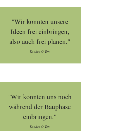
"Wir konnten unsere
Ideen frei einbringen,
also auch frei planen."
Kunden O-Ton
"Wir konnten uns noch
während der Bauphase
einbringen."
Kunden O-Ton