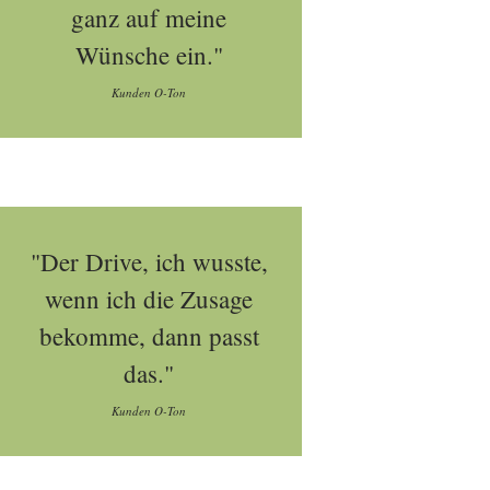
ganz auf meine
Wünsche ein."
Kunden O-Ton
"Der Drive, ich wusste,
wenn ich die Zusage
bekomme, dann passt
das."
Kunden O-Ton