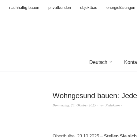
nachhaltig bauen
privatkunden
objektbau
energielösungen
Deutsch
Konta
Wohngesund bauen: Jedes 
Donnerstag, 23. Oktober 2025
von
Redaktion
Oberthulba, 23.10.2025 –
Stellen Sie sic