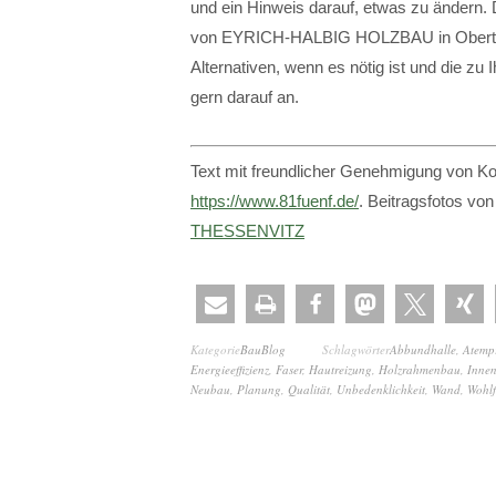
und ein Hinweis darauf, etwas zu ändern. D
von EYRICH-HALBIG HOLZBAU in Oberthulb
Alternativen, wenn es nötig ist und die z
gern darauf an.
Text mit freundlicher Genehmigung von Ko
https://www.81fuenf.de/
. Beitragsfotos von
THESSENVITZ
Kategorie
BauBlog
Schlagwörter
Abbundhalle
,
Atemp
Energieeffizienz
,
Faser
,
Hautreizung
,
Holzrahmenbau
,
Inne
Neubau
,
Planung
,
Qualität
,
Unbedenklichkeit
,
Wand
,
Wohlf