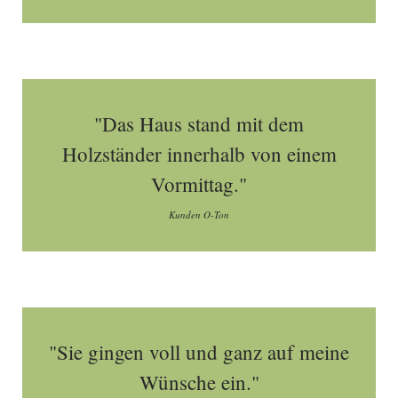
"Das Haus stand mit dem
Holzständer innerhalb von einem
Vormittag."
Kunden O-Ton
"Sie gingen voll und ganz auf meine
Wünsche ein."