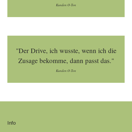
Kunden O-Ton
"Der Drive, ich wusste, wenn ich die
Zusage bekomme, dann passt das."
Kunden O-Ton
Info