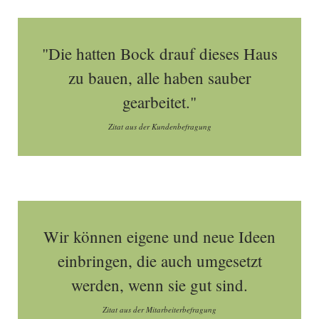
"Die hatten Bock drauf dieses Haus
zu bauen, alle haben sauber
gearbeitet."
Zitat aus der Kundenbefragung
Wir können eigene und neue Ideen
einbringen, die auch umgesetzt
werden, wenn sie gut sind.
Zitat aus der Mitarbeiterbefragung