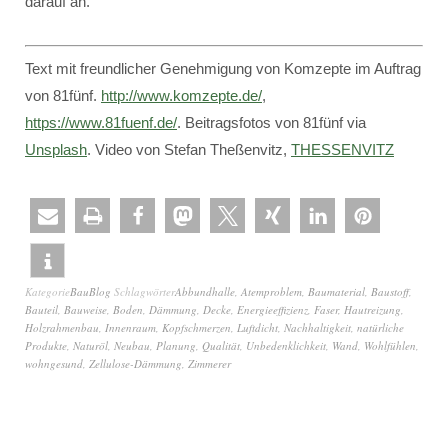
darauf an.
Text mit freundlicher Genehmigung von Komzepte im Auftrag
von 81fünf.
http://www.komzepte.de/
,
https://www.81fuenf.de/
. Beitragsfotos von 81fünf via
Unsplash
. Video von Stefan Theßenvitz,
THESSENVITZ
Kategorie
BauBlog
Schlagwörter
Abbundhalle
,
Atemproblem
,
Baumaterial
,
Baustoff
,
Bauteil
,
Bauweise
,
Boden
,
Dämmung
,
Decke
,
Energieeffizienz
,
Faser
,
Hautreizung
,
Holzrahmenbau
,
Innenraum
,
Kopfschmerzen
,
Luftdicht
,
Nachhaltigkeit
,
natürliche
Produkte
,
Naturöl
,
Neubau
,
Planung
,
Qualität
,
Unbedenklichkeit
,
Wand
,
Wohlfühlen
,
wohngesund
,
Zellulose-Dämmung
,
Zimmerer