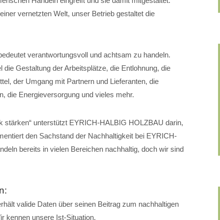
chen Handeln eingreift und sie damit mitgestaltet.
r vernetzten Welt, unser Betrieb gestaltet die
n bedeutet verantwortungsvoll und achtsam zu handeln.
die Gestaltung der Arbeitsplätze, die Entlohnung, die
tel, der Umgang mit Partnern und Lieferanten, die
n, die Energieversorgung und vieles mehr.
erk stärken“ unterstützt EYRICH-HALBIG HOLZBAU darin,
mentiert den Sachstand der Nachhaltigkeit bei EYRICH-
n bereits in vielen Bereichen nachhaltig, doch wir sind
n:
t valide Daten über seinen Beitrag zum nachhaltigen
r kennen unsere Ist-Situation.