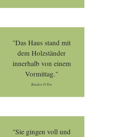
"Das Haus stand mit
dem Holzständer
innerhalb von einem
Vormittag."
Kunden O-Ton
"Sie gingen voll und