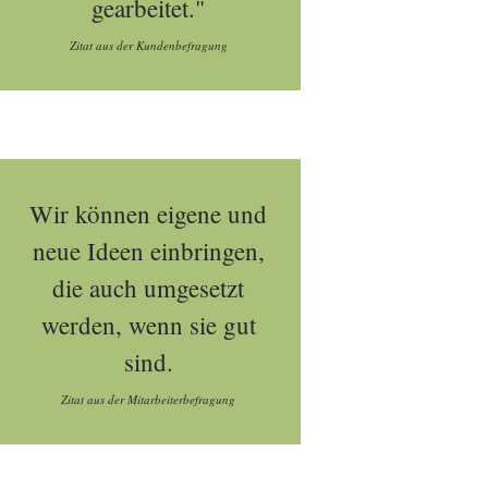
gearbeitet."
Zitat aus der Kundenbefragung
Wir können eigene und
neue Ideen einbringen,
die auch umgesetzt
werden, wenn sie gut
sind.
Zitat aus der Mitarbeiterbefragung