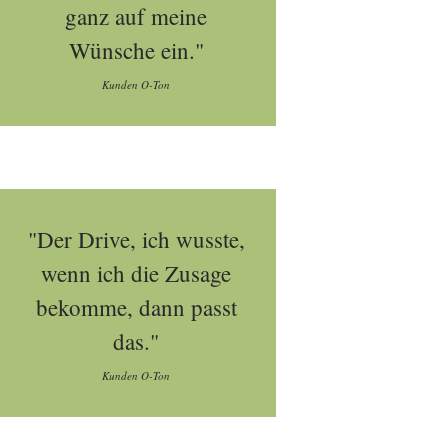
ganz auf meine
Wünsche ein."
Kunden O-Ton
"Der Drive, ich wusste,
wenn ich die Zusage
bekomme, dann passt
das."
Kunden O-Ton