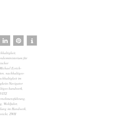
chhaltigkeit
,
ndesministerium für
tscher
Michael Eyrich-
ten
,
nachhaltiges-
chhaltigkeit im
gkeits-Navigator
ltiges-handwerk
,
VITZ
ernehmensführung
,
ng
,
Wohlfahrt
,
bildung im Handwerk
,
ericht
,
ZWH