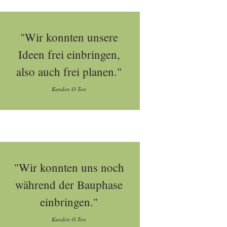
"Wir konnten unsere
Ideen frei einbringen,
also auch frei planen."
Kunden O-Ton
"Wir konnten uns noch
während der Bauphase
einbringen."
Kunden O-Ton