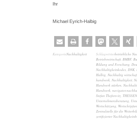
Ihr
Michael Eyrich-Halbig
Kategorie
Nachhaltigkeit
Schlagwörter
betriebliche Na
Betriebswirtschaft
,
BMBF
,
Bu
Bildung und Forschung
,
Deu
Nachhaltigkeitskodex
,
DNK
,
Halbig
,
Nachhaltig wirtschaf
handwerk
,
Nachhaltigkeit
,
Na
Handwerk stärken
,
Nachhalti
Handwerk
,
navigator.nachha
Stefan Theßenvitz
,
THESSEN
Unternehmensberatung
,
Unt
Wertschätzung
,
Wertschöpfu
Zentralstelle für die Weiter
zertifizierter Nachhaltigkeitsb