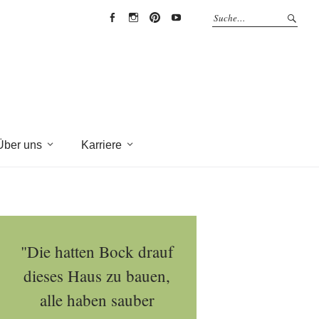
EYRICH-
EYRICH-
EYRICH-
EYRICH-
HALBIG
HALBIG
HALBIG
HALBIG
HOLZBAU
HOLZBAU
HOLZBAU
HOLZBAU
@
@
@
@
Facebook
Instagram
Pinterest
Youtube
Über uns
Karriere
"Die hatten Bock drauf
dieses Haus zu bauen,
alle haben sauber