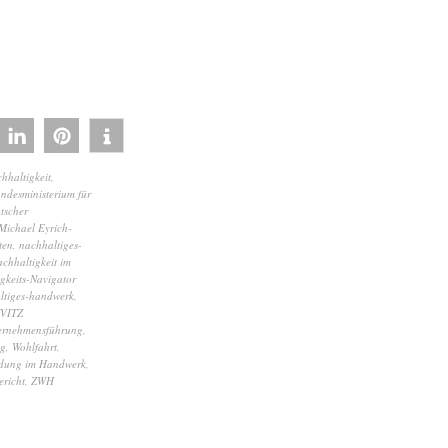
chhaltigkeit
,
ndesministerium für
tscher
Michael Eyrich-
ten
,
nachhaltiges-
chhaltigkeit im
gkeits-Navigator
ltiges-handwerk
,
VITZ
ernehmensführung
,
ng
,
Wohlfahrt
,
bildung im Handwerk
,
ericht
,
ZWH