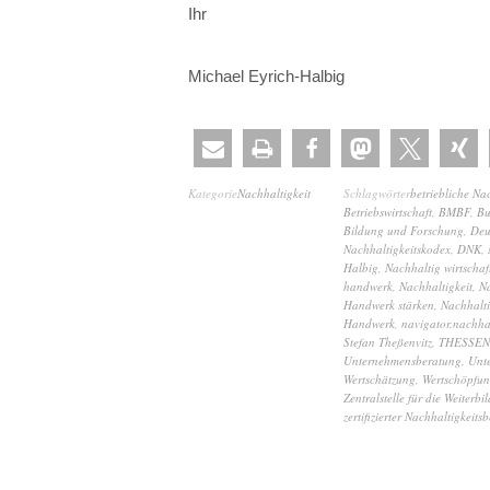
Ihr
Michael Eyrich-Halbig
Kategorie
Nachhaltigkeit
Schlagwörter
betriebliche Na
Betriebswirtschaft
,
BMBF
,
Bu
Bildung und Forschung
,
Deu
Nachhaltigkeitskodex
,
DNK
,
Halbig
,
Nachhaltig wirtschaf
handwerk
,
Nachhaltigkeit
,
Na
Handwerk stärken
,
Nachhalti
Handwerk
,
navigator.nachha
Stefan Theßenvitz
,
THESSEN
Unternehmensberatung
,
Unt
Wertschätzung
,
Wertschöpfu
Zentralstelle für die Weiter
zertifizierter Nachhaltigkeitsb