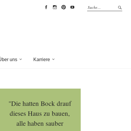
EYRICH-
EYRICH-
EYRICH-
EYRICH-
HALBIG
HALBIG
HALBIG
HALBIG
HOLZBAU
HOLZBAU
HOLZBAU
HOLZBAU
@
@
@
@
Facebook
Instagram
Pinterest
Youtube
Über uns
Karriere
"Die hatten Bock drauf
dieses Haus zu bauen,
alle haben sauber