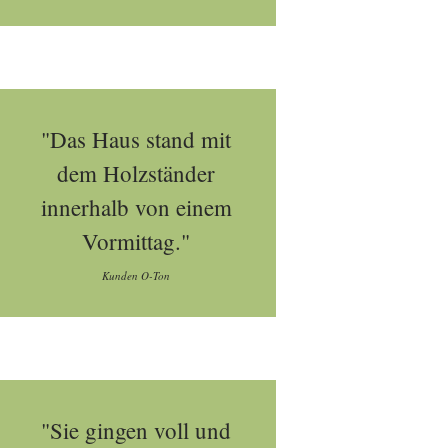
"Das Haus stand mit
dem Holzständer
innerhalb von einem
Vormittag."
Kunden O-Ton
"Sie gingen voll und