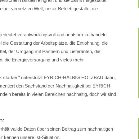
chen Handeln eingreift und sie damit mitgestaltet.
r vernetzten Welt, unser Betrieb gestaltet die
n bedeutet verantwortungsvoll und achtsam zu handeln.
die Gestaltung der Arbeitsplätze, die Entlohnung, die
tel, der Umgang mit Partnern und Lieferanten, die
n, die Energieversorgung und vieles mehr.
erk stärken“ unterstützt EYRICH-HALBIG HOLZBAU darin,
mentiert den Sachstand der Nachhaltigkeit bei EYRICH-
n bereits in vielen Bereichen nachhaltig, doch wir sind
n:
t valide Daten über seinen Beitrag zum nachhaltigen
r kennen unsere Ist-Situation.