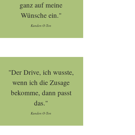
ganz auf meine
Wünsche ein."
Kunden O-Ton
"Der Drive, ich wusste,
wenn ich die Zusage
bekomme, dann passt
das."
Kunden O-Ton