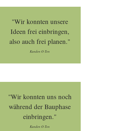
"Wir konnten unsere
Ideen frei einbringen,
also auch frei planen."
Kunden O-Ton
"Wir konnten uns noch
während der Bauphase
einbringen."
Kunden O-Ton