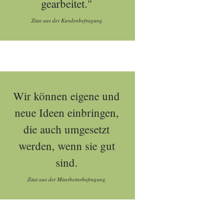
gearbeitet."
Zitat aus der Kundenbefragung
Wir können eigene und
neue Ideen einbringen,
die auch umgesetzt
werden, wenn sie gut
sind.
Zitat aus der Mitarbeiterbefragung