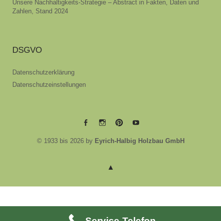
Unsere Nachhaltigkeits-Strategie – Abstract in Fakten, Daten und
Zahlen, Stand 2024
DSGVO
Datenschutzerklärung
Datenschutzeinstellungen
EYRICH-
EYRICH-
EYRICH-
EYRICH-
© 1933 bis 2026 by
Eyrich-Halbig Holzbau GmbH
HALBIG
HALBIG
HALBIG
HALBIG
HOLZBAU
HOLZBAU
HOLZBAU
HOLZBAU
@
@
@
@
Facebook
Instagram
Pinterest
Youtube
Service-Telefon