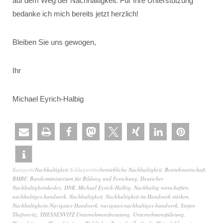
auf dem Weg der Nachhaltigkeit. Für Ihre Unterstützung
bedanke ich mich bereits jetzt herzlich!
Bleiben Sie uns gewogen,
Ihr
Michael Eyrich-Halbig
Kategorie
Nachhaltigkeit
Schlagwörter
betriebliche Nachhaltigkeit
,
Betriebswirtschaft
,
BMBF
,
Bundesministerium für Bildung und Forschung
,
Deutscher
Nachhaltigkeitskodex
,
DNK
,
Michael Eyrich-Halbig
,
Nachhaltig wirtschaften
,
nachhaltiges-handwerk
,
Nachhaltigkeit
,
Nachhaltigkeit im Handwerk stärken
,
Nachhaltigkeits-Navigator Handwerk
,
navigator.nachhaltiges-handwerk
,
Stefan
Theßenvitz
,
THESSENVITZ Unternehmensberatung
,
Unternehmensführung
,