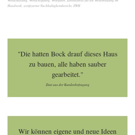
Wertschätzung
,
Wertschöpfung
,
Wohlfahrt
,
Zentralstelle für die Weiterbildung im
Handwerk
,
zertifizierter Nachhaltigkeitsbericht
,
ZWH
"Die hatten Bock drauf dieses Haus
zu bauen, alle haben sauber
gearbeitet."
Zitat aus der Kundenbefragung
Wir können eigene und neue Ideen