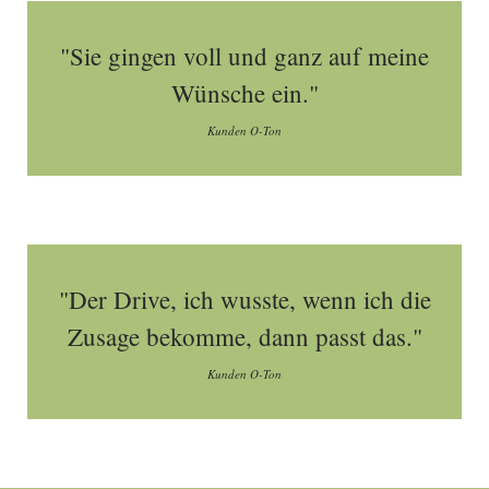
"Sie gingen voll und ganz auf meine
Wünsche ein."
Kunden O-Ton
"Der Drive, ich wusste, wenn ich die
Zusage bekomme, dann passt das."
Kunden O-Ton