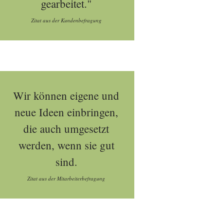
gearbeitet."
Zitat aus der Kundenbefragung
Wir können eigene und
neue Ideen einbringen,
die auch umgesetzt
werden, wenn sie gut
sind.
Zitat aus der Mitarbeiterbefragung