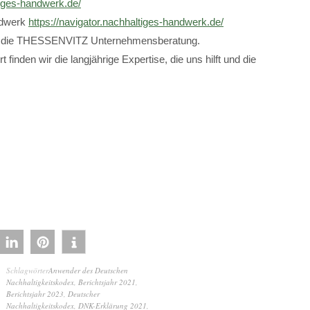
tiges-handwerk.de/
ndwerk
https://navigator.nachhaltiges-handwerk.de/
 uns die THESSENVITZ Unternehmensberatung.
t finden wir die langjährige Expertise, die uns hilft und die
Schlagwörter
Anwender des Deutschen
Nachhaltigkeitskodex
,
Berichtsjahr 2021
,
Berichtsjahr 2023
,
Deutscher
Nachhaltigkeitskodex
,
DNK-Erklärung 2021
,