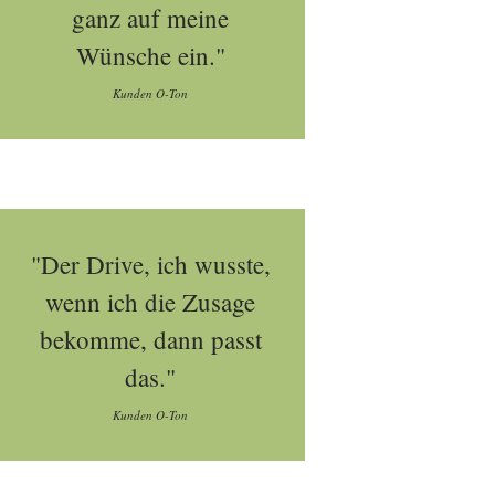
ganz auf meine
Wünsche ein."
Kunden O-Ton
"Der Drive, ich wusste,
wenn ich die Zusage
bekomme, dann passt
das."
Kunden O-Ton