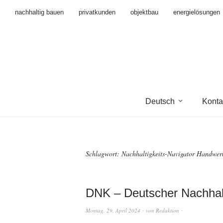
nachhaltig bauen
privatkunden
objektbau
energielösungen
Deutsch
Konta
Schlagwort:
Nachhaltigkeits-Navigator Handwer
DNK – Deutscher Nachhal
Montag, 29. April 2024
von
Redaktion