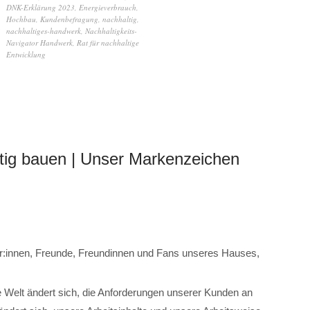
DNK-Erklärung 2023
,
Energieverbrauch
,
Hochbau
,
Kundenbefragung
,
nachhaltig
,
nachhaltiges-handwerk
,
Nachhaltigkeits-
Navigator Handwerk
,
Rat für nachhaltige
Entwicklung
g bauen | Unser Markenzeichen
er:innen, Freunde, Freundinnen und Fans unseres Hauses,
ie Welt ändert sich, die Anforderungen unserer Kunden an