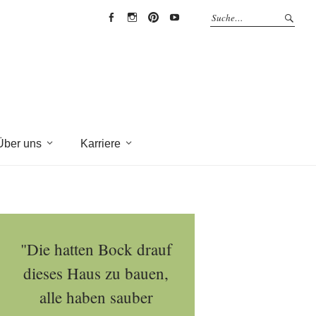
EYRICH-
EYRICH-
EYRICH-
EYRICH-
HALBIG
HALBIG
HALBIG
HALBIG
HOLZBAU
HOLZBAU
HOLZBAU
HOLZBAU
@
@
@
@
Facebook
Instagram
Pinterest
Youtube
Über uns
Karriere
"Die hatten Bock drauf
dieses Haus zu bauen,
alle haben sauber