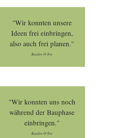
"Wir konnten unsere
Ideen frei einbringen,
also auch frei planen."
Kunden O-Ton
"Wir konnten uns noch
während der Bauphase
einbringen."
Kunden O-Ton