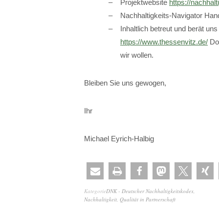
Projektwebsite
https://nachhal
Nachhaltigkeits-Navigator Ha
Inhaltlich betreut und berät
https://www.thessenvitz.de/
Dor
wir wollen.
Bleiben Sie uns gewogen,
Ihr
Michael Eyrich-Halbig
Kategorie
DNK - Deutscher Nachhaltigkeitskodex
,
Nachhaltigkeit
,
Qualität in Partnerschaft