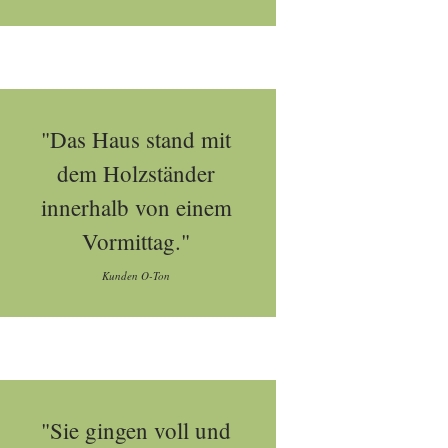
"Das Haus stand mit
dem Holzständer
innerhalb von einem
Vormittag."
Kunden O-Ton
"Sie gingen voll und