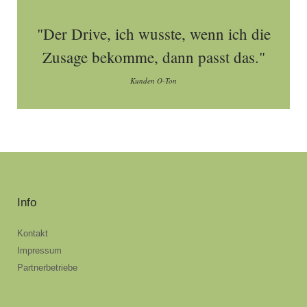
"Der Drive, ich wusste, wenn ich die
Zusage bekomme, dann passt das."
Kunden O-Ton
Info
Kontakt
Impressum
Partnerbetriebe