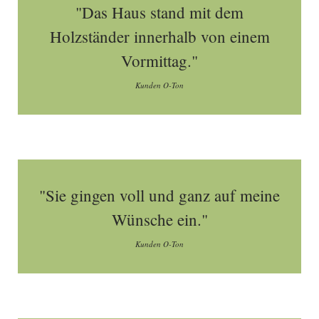
"Das Haus stand mit dem
Holzständer innerhalb von einem
Vormittag."
Kunden O-Ton
"Sie gingen voll und ganz auf meine
Wünsche ein."
Kunden O-Ton