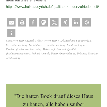
mehr auf unserer Website:
https://www.holzbaueyrich.de/qualitaet-kundenzufriedenheit/
Kategorie
5 Sterne Betrieb
Schlagwörter
5 Sterne
,
Arbeitsschutz
,
Bauwirtschaft
,
Eigenüberwachung
,
Fortbildung
,
Fremdüberwachung
,
Kundenbefragung
,
Kundenzufriedenheit
,
Marketing
,
Meisterhaft
,
Personal
,
Qualität
,
Qualitätsmanagement
,
Technik
,
Umwelt
,
Unternehmensführung
,
Urkunde
,
Zertifikat
,
Zertifizierung
"Die hatten Bock drauf dieses Haus
zu bauen, alle haben sauber