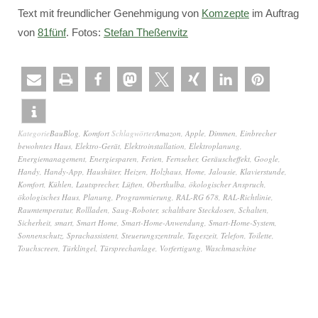
Text mit freundlicher Genehmigung von
Komzepte
im Auftrag
von
81fünf
. Fotos:
Stefan Theßenvitz
Kategorie
BauBlog
,
Komfort
Schlagwörter
Amazon
,
Apple
,
Dimmen
,
Einbrecher
bewohntes Haus
,
Elektro-Gerät
,
Elektroinstallation
,
Elektroplanung
,
Energiemanagement
,
Energiesparen
,
Ferien
,
Fernseher
,
Geräuscheffekt
,
Google
,
Handy
,
Handy-App
,
Haushüter
,
Heizen
,
Holzhaus
,
Home
,
Jalousie
,
Klavierstunde
,
Komfort
,
Kühlen
,
Lautsprecher
,
Lüften
,
Oberthulba
,
ökologischer Anspruch
,
ökologisches Haus
,
Planung
,
Programmierung
,
RAL-RG 678
,
RAL-Richtlinie
,
Raumtemperatur
,
Rollladen
,
Saug-Roboter
,
schaltbare Steckdosen
,
Schalten
,
Sicherheit
,
smart
,
Smart Home
,
Smart-Home-Anwendung
,
Smart-Home-System
,
Sonnenschutz
,
Sprachassistent
,
Steuerungszentrale
,
Tageszeit
,
Telefon
,
Toilette
,
Touchscreen
,
Türklingel
,
Türsprechanlage
,
Vorfertigung
,
Waschmaschine