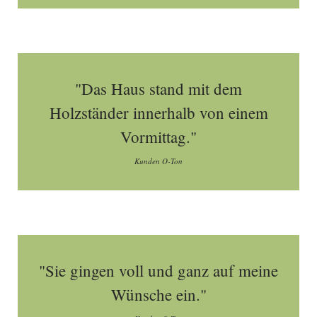
"Das Haus stand mit dem
Holzständer innerhalb von einem
Vormittag."
Kunden O-Ton
"Sie gingen voll und ganz auf meine
Wünsche ein."