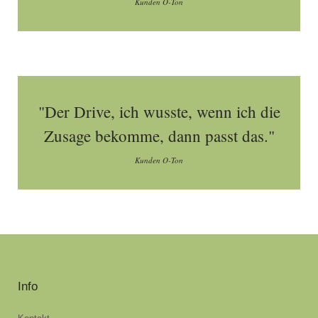
Kunden O-Ton
"Der Drive, ich wusste, wenn ich die
Zusage bekomme, dann passt das."
Kunden O-Ton
Info