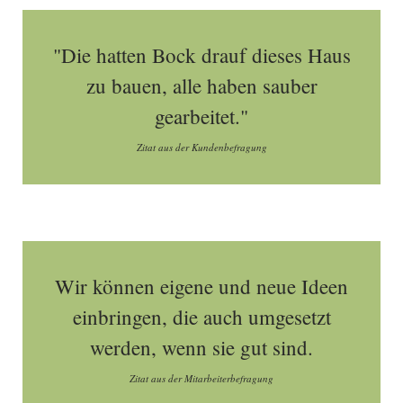
"Die hatten Bock drauf dieses Haus
zu bauen, alle haben sauber
gearbeitet."
Zitat aus der Kundenbefragung
Wir können eigene und neue Ideen
einbringen, die auch umgesetzt
werden, wenn sie gut sind.
Zitat aus der Mitarbeiterbefragung