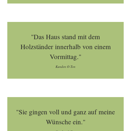
"Das Haus stand mit dem
Holzständer innerhalb von einem
Vormittag."
Kunden O-Ton
"Sie gingen voll und ganz auf meine
Wünsche ein."