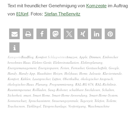
Text mit freundlicher Genehmigung von
Komzepte
im Auftrag
von
81fünf
. Fotos:
Stefan Theßenvitz
Kategorie
BauBlog
,
Komfort
Schlagwörter
Amazon
,
Apple
,
Dimmen
,
Einbrecher
bewohntes Haus
,
Elektro-Gerät
,
Elektroinstallation
,
Elektroplanung
,
Energiemanagement
,
Energiesparen
,
Ferien
,
Fernseher
,
Geräuscheffekt
,
Google
,
Handy
,
Handy-App
,
Haushüter
,
Heizen
,
Holzhaus
,
Home
,
Jalousie
,
Klavierstunde
,
Komfort
,
Kühlen
,
Lautsprecher
,
Lüften
,
Oberthulba
,
ökologischer Anspruch
,
ökologisches Haus
,
Planung
,
Programmierung
,
RAL-RG 678
,
RAL-Richtlinie
,
Raumtemperatur
,
Rollladen
,
Saug-Roboter
,
schaltbare Steckdosen
,
Schalten
,
Sicherheit
,
smart
,
Smart Home
,
Smart-Home-Anwendung
,
Smart-Home-System
,
Sonnenschutz
,
Sprachassistent
,
Steuerungszentrale
,
Tageszeit
,
Telefon
,
Toilette
,
Touchscreen
,
Türklingel
,
Türsprechanlage
,
Vorfertigung
,
Waschmaschine