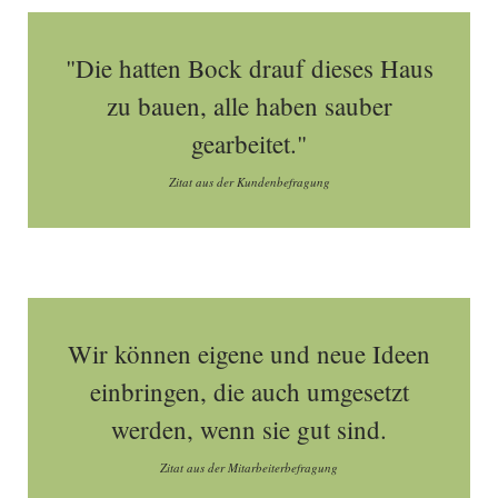
"Die hatten Bock drauf dieses Haus
zu bauen, alle haben sauber
gearbeitet."
Zitat aus der Kundenbefragung
Wir können eigene und neue Ideen
einbringen, die auch umgesetzt
werden, wenn sie gut sind.
Zitat aus der Mitarbeiterbefragung