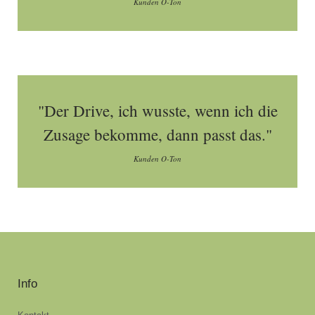
Kunden O-Ton
"Der Drive, ich wusste, wenn ich die
Zusage bekomme, dann passt das."
Kunden O-Ton
Info