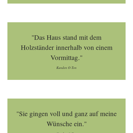
"Das Haus stand mit dem
Holzständer innerhalb von einem
Vormittag."
Kunden O-Ton
"Sie gingen voll und ganz auf meine
Wünsche ein."