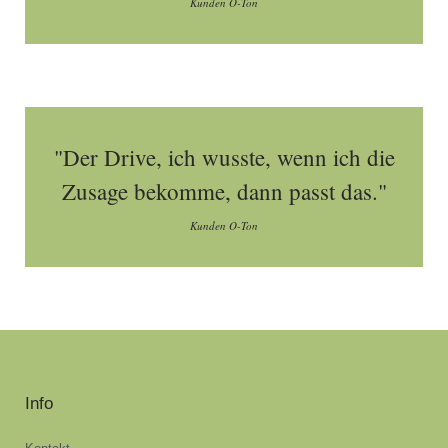
Kunden O-Ton
"Der Drive, ich wusste, wenn ich die
Zusage bekomme, dann passt das."
Kunden O-Ton
Info