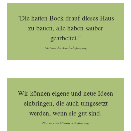
"Die hatten Bock drauf dieses Haus
zu bauen, alle haben sauber
gearbeitet."
Zitat aus der Kundenbefragung
Wir können eigene und neue Ideen
einbringen, die auch umgesetzt
werden, wenn sie gut sind.
Zitat aus der Mitarbeiterbefragung