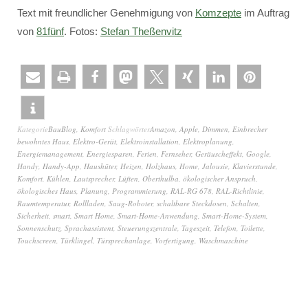
Text mit freundlicher Genehmigung von
Komzepte
im Auftrag
von
81fünf
. Fotos:
Stefan Theßenvitz
Kategorie
BauBlog
,
Komfort
Schlagwörter
Amazon
,
Apple
,
Dimmen
,
Einbrecher
bewohntes Haus
,
Elektro-Gerät
,
Elektroinstallation
,
Elektroplanung
,
Energiemanagement
,
Energiesparen
,
Ferien
,
Fernseher
,
Geräuscheffekt
,
Google
,
Handy
,
Handy-App
,
Haushüter
,
Heizen
,
Holzhaus
,
Home
,
Jalousie
,
Klavierstunde
,
Komfort
,
Kühlen
,
Lautsprecher
,
Lüften
,
Oberthulba
,
ökologischer Anspruch
,
ökologisches Haus
,
Planung
,
Programmierung
,
RAL-RG 678
,
RAL-Richtlinie
,
Raumtemperatur
,
Rollladen
,
Saug-Roboter
,
schaltbare Steckdosen
,
Schalten
,
Sicherheit
,
smart
,
Smart Home
,
Smart-Home-Anwendung
,
Smart-Home-System
,
Sonnenschutz
,
Sprachassistent
,
Steuerungszentrale
,
Tageszeit
,
Telefon
,
Toilette
,
Touchscreen
,
Türklingel
,
Türsprechanlage
,
Vorfertigung
,
Waschmaschine