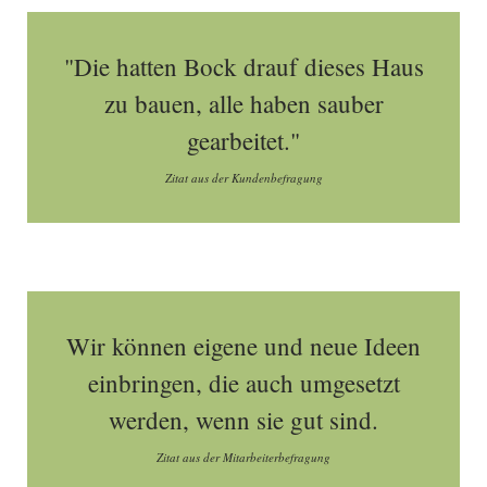
"Die hatten Bock drauf dieses Haus
zu bauen, alle haben sauber
gearbeitet."
Zitat aus der Kundenbefragung
Wir können eigene und neue Ideen
einbringen, die auch umgesetzt
werden, wenn sie gut sind.
Zitat aus der Mitarbeiterbefragung