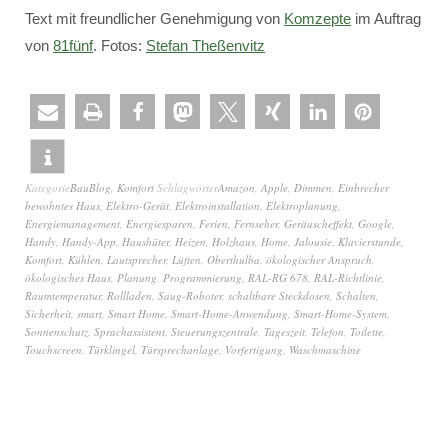
Text mit freundlicher Genehmigung von
Komzepte
im Auftrag
von
81fünf
. Fotos:
Stefan Theßenvitz
Kategorie
BauBlog
,
Komfort
Schlagwörter
Amazon
,
Apple
,
Dimmen
,
Einbrecher
bewohntes Haus
,
Elektro-Gerät
,
Elektroinstallation
,
Elektroplanung
,
Energiemanagement
,
Energiesparen
,
Ferien
,
Fernseher
,
Geräuscheffekt
,
Google
,
Handy
,
Handy-App
,
Haushüter
,
Heizen
,
Holzhaus
,
Home
,
Jalousie
,
Klavierstunde
,
Komfort
,
Kühlen
,
Lautsprecher
,
Lüften
,
Oberthulba
,
ökologischer Anspruch
,
ökologisches Haus
,
Planung
,
Programmierung
,
RAL-RG 678
,
RAL-Richtlinie
,
Raumtemperatur
,
Rollladen
,
Saug-Roboter
,
schaltbare Steckdosen
,
Schalten
,
Sicherheit
,
smart
,
Smart Home
,
Smart-Home-Anwendung
,
Smart-Home-System
,
Sonnenschutz
,
Sprachassistent
,
Steuerungszentrale
,
Tageszeit
,
Telefon
,
Toilette
,
Touchscreen
,
Türklingel
,
Türsprechanlage
,
Vorfertigung
,
Waschmaschine