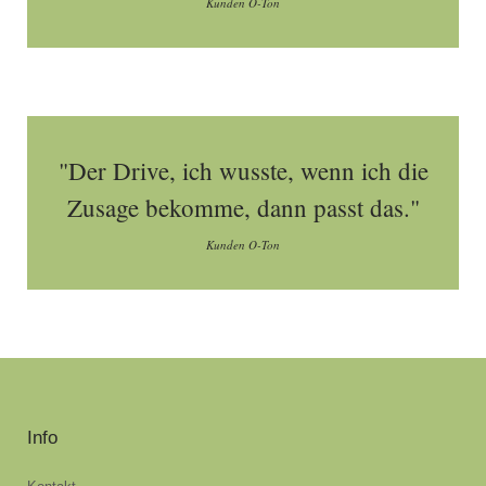
Kunden O-Ton
"Der Drive, ich wusste, wenn ich die
Zusage bekomme, dann passt das."
Kunden O-Ton
Info