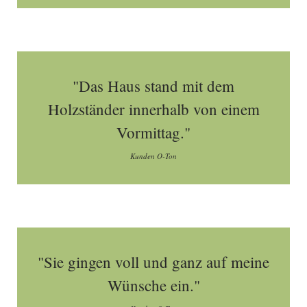
"Das Haus stand mit dem
Holzständer innerhalb von einem
Vormittag."
Kunden O-Ton
"Sie gingen voll und ganz auf meine
Wünsche ein."