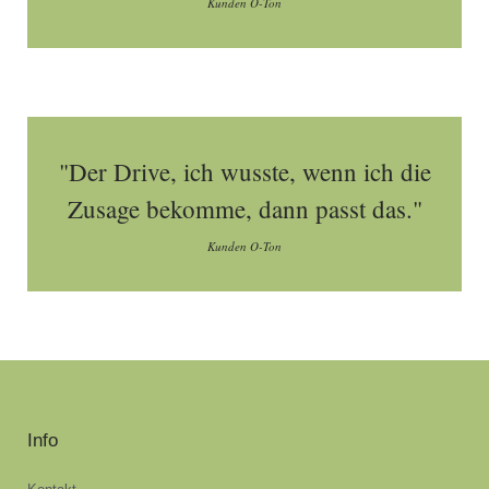
Kunden O-Ton
"Der Drive, ich wusste, wenn ich die
Zusage bekomme, dann passt das."
Kunden O-Ton
Info