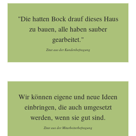
"Die hatten Bock drauf dieses Haus
zu bauen, alle haben sauber
gearbeitet."
Zitat aus der Kundenbefragung
Wir können eigene und neue Ideen
einbringen, die auch umgesetzt
werden, wenn sie gut sind.
Zitat aus der Mitarbeiterbefragung