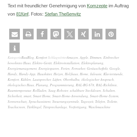
Text mit freundlicher Genehmigung von
Komzepte
im Auftrag
von
81fünf
. Fotos:
Stefan Theßenvitz
Kategorie
BauBlog
,
Komfort
Schlagwörter
Amazon
,
Apple
,
Dimmen
,
Einbrecher
bewohntes Haus
,
Elektro-Gerät
,
Elektroinstallation
,
Elektroplanung
,
Energiemanagement
,
Energiesparen
,
Ferien
,
Fernseher
,
Geräuscheffekt
,
Google
,
Handy
,
Handy-App
,
Haushüter
,
Heizen
,
Holzhaus
,
Home
,
Jalousie
,
Klavierstunde
,
Komfort
,
Kühlen
,
Lautsprecher
,
Lüften
,
Oberthulba
,
ökologischer Anspruch
,
ökologisches Haus
,
Planung
,
Programmierung
,
RAL-RG 678
,
RAL-Richtlinie
,
Raumtemperatur
,
Rollladen
,
Saug-Roboter
,
schaltbare Steckdosen
,
Schalten
,
Sicherheit
,
smart
,
Smart Home
,
Smart-Home-Anwendung
,
Smart-Home-System
,
Sonnenschutz
,
Sprachassistent
,
Steuerungszentrale
,
Tageszeit
,
Telefon
,
Toilette
,
Touchscreen
,
Türklingel
,
Türsprechanlage
,
Vorfertigung
,
Waschmaschine