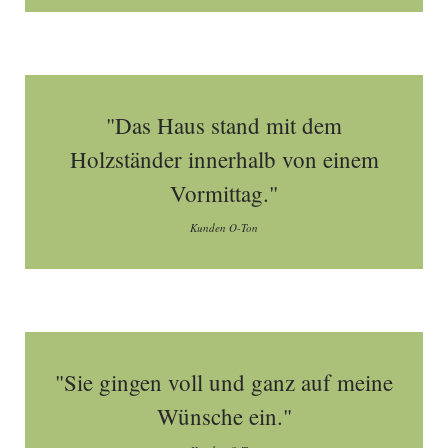
"Das Haus stand mit dem
Holzständer innerhalb von einem
Vormittag."
Kunden O-Ton
"Sie gingen voll und ganz auf meine
Wünsche ein."