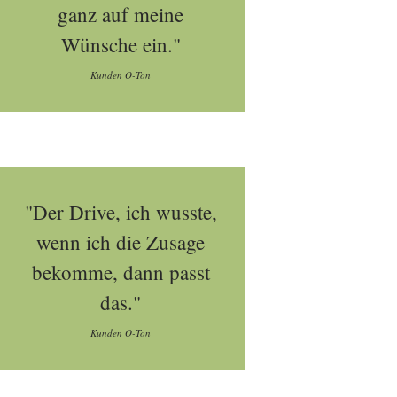
ganz auf meine
Wünsche ein."
Kunden O-Ton
"Der Drive, ich wusste,
wenn ich die Zusage
bekomme, dann passt
das."
Kunden O-Ton