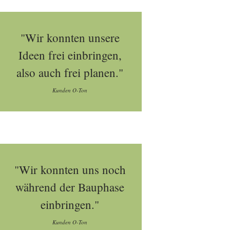
"Wir konnten unsere
Ideen frei einbringen,
also auch frei planen."
Kunden O-Ton
"Wir konnten uns noch
während der Bauphase
einbringen."
Kunden O-Ton