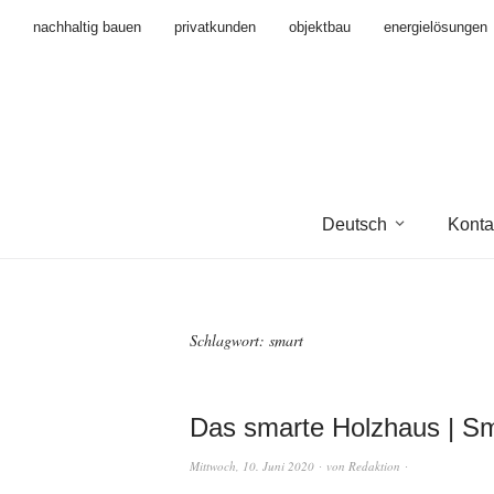
nachhaltig bauen
privatkunden
objektbau
energielösungen
Deutsch
Konta
Schlagwort:
smart
Das smarte Holzhaus | S
Mittwoch, 10. Juni 2020
von
Redaktion