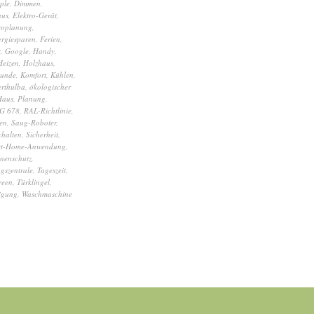
ple
,
Dimmen
,
aus
,
Elektro-Gerät
,
roplanung
,
rgiesparen
,
Ferien
,
t
,
Google
,
Handy
,
Heizen
,
Holzhaus
,
tunde
,
Komfort
,
Kühlen
,
rthulba
,
ökologischer
Haus
,
Planung
,
G 678
,
RAL-Richtlinie
,
en
,
Saug-Roboter
,
chalten
,
Sicherheit
,
rt-Home-Anwendung
,
nenschutz
,
gszentrale
,
Tageszeit
,
reen
,
Türklingel
,
tigung
,
Waschmaschine