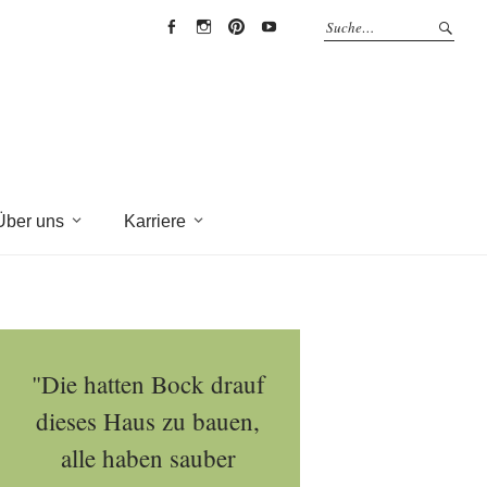
EYRICH-
EYRICH-
EYRICH-
EYRICH-
HALBIG
HALBIG
HALBIG
HALBIG
HOLZBAU
HOLZBAU
HOLZBAU
HOLZBAU
@
@
@
@
Facebook
Instagram
Pinterest
Youtube
Über uns
Karriere
"Die hatten Bock drauf
dieses Haus zu bauen,
alle haben sauber