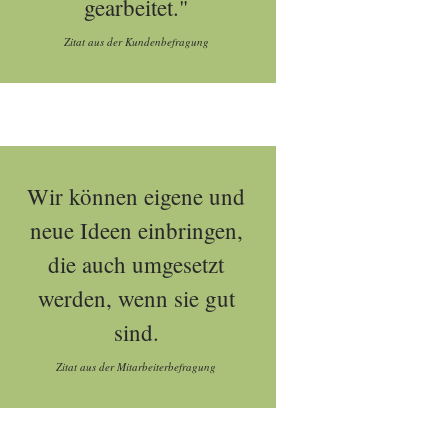
gearbeitet."
Zitat aus der Kundenbefragung
Wir können eigene und
neue Ideen einbringen,
die auch umgesetzt
werden, wenn sie gut
sind.
Zitat aus der Mitarbeiterbefragung