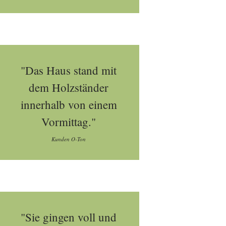
"Das Haus stand mit
dem Holzständer
innerhalb von einem
Vormittag."
Kunden O-Ton
"Sie gingen voll und