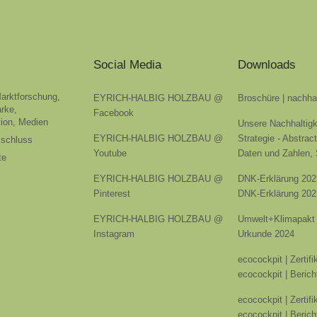
Social Media
Downloads
Marktforschung,
EYRICH-HALBIG HOLZBAU @
Broschüre | nachha
rke,
Facebook
ion, Medien
Unsere Nachhaltigk
EYRICH-HALBIG HOLZBAU @
Strategie - Abstrac
sschluss
Youtube
Daten und Zahlen,
te
EYRICH-HALBIG HOLZBAU @
DNK-Erklärung 202
Pinterest
DNK-Erklärung 202
EYRICH-HALBIG HOLZBAU @
Umwelt+Klimapakt 
Instagram
Urkunde 2024
ecocockpit | Zertif
ecocockpit | Berich
ecocockpit | Zertif
ecocockpit | Berich