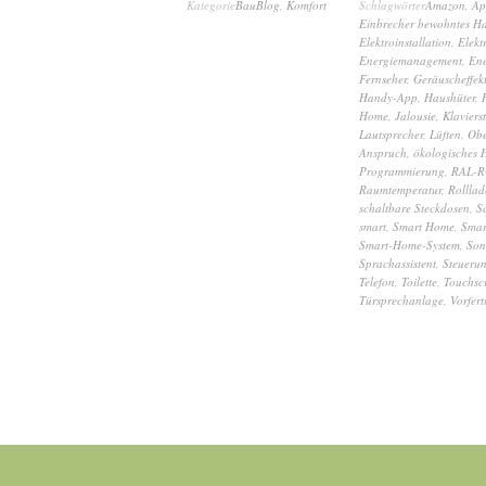
Kategorie
BauBlog
,
Komfort
Schlagwörter
Amazon
,
Ap
Einbrecher bewohntes H
Elektroinstallation
,
Elekt
Energiemanagement
,
Ene
Fernseher
,
Geräuscheffek
Handy-App
,
Haushüter
,
Home
,
Jalousie
,
Klaviers
Lautsprecher
,
Lüften
,
Obe
Anspruch
,
ökologisches 
Programmierung
,
RAL-R
Raumtemperatur
,
Rolllad
schaltbare Steckdosen
,
S
smart
,
Smart Home
,
Sma
Smart-Home-System
,
Son
Sprachassistent
,
Steuerun
Telefon
,
Toilette
,
Touchsc
Türsprechanlage
,
Vorfer