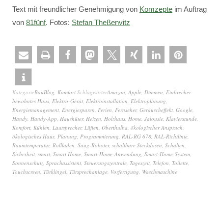
Text mit freundlicher Genehmigung von
Komzepte
im Auftrag
von
81fünf
. Fotos:
Stefan Theßenvitz
Kategorie
BauBlog
,
Komfort
Schlagwörter
Amazon
,
Apple
,
Dimmen
,
Einbrecher
bewohntes Haus
,
Elektro-Gerät
,
Elektroinstallation
,
Elektroplanung
,
Energiemanagement
,
Energiesparen
,
Ferien
,
Fernseher
,
Geräuscheffekt
,
Google
,
Handy
,
Handy-App
,
Haushüter
,
Heizen
,
Holzhaus
,
Home
,
Jalousie
,
Klavierstunde
,
Komfort
,
Kühlen
,
Lautsprecher
,
Lüften
,
Oberthulba
,
ökologischer Anspruch
,
ökologisches Haus
,
Planung
,
Programmierung
,
RAL-RG 678
,
RAL-Richtlinie
,
Raumtemperatur
,
Rollladen
,
Saug-Roboter
,
schaltbare Steckdosen
,
Schalten
,
Sicherheit
,
smart
,
Smart Home
,
Smart-Home-Anwendung
,
Smart-Home-System
,
Sonnenschutz
,
Sprachassistent
,
Steuerungszentrale
,
Tageszeit
,
Telefon
,
Toilette
,
Touchscreen
,
Türklingel
,
Türsprechanlage
,
Vorfertigung
,
Waschmaschine