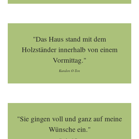
"Das Haus stand mit dem
Holzständer innerhalb von einem
Vormittag."
Kunden O-Ton
"Sie gingen voll und ganz auf meine
Wünsche ein."