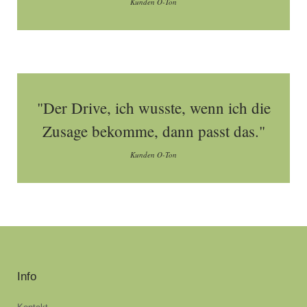
Kunden O-Ton
"Der Drive, ich wusste, wenn ich die
Zusage bekomme, dann passt das."
Kunden O-Ton
Info