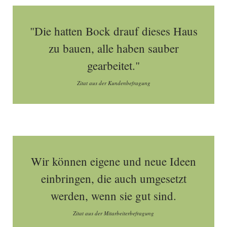
"Die hatten Bock drauf dieses Haus
zu bauen, alle haben sauber
gearbeitet."
Zitat aus der Kundenbefragung
Wir können eigene und neue Ideen
einbringen, die auch umgesetzt
werden, wenn sie gut sind.
Zitat aus der Mitarbeiterbefragung