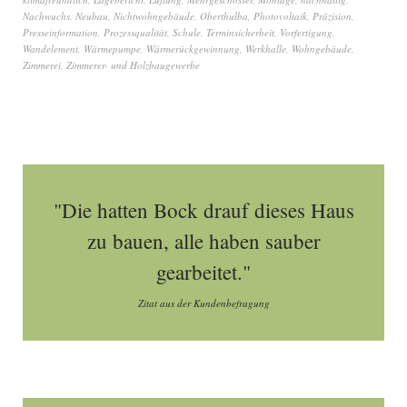
Nachwuchs
,
Neubau
,
Nichtwohngebäude
,
Oberthulba
,
Photovoltaik
,
Präzision
,
Presseinformation
,
Prozessqualität
,
Schule
,
Terminsicherheit
,
Vorfertigung
,
Wandelement
,
Wärmepumpe
,
Wärmerückgewinnung
,
Werkhalle
,
Wohngebäude
,
Zimmerei
,
Zimmerer- und Holzbaugewerbe
"Die hatten Bock drauf dieses Haus
zu bauen, alle haben sauber
gearbeitet."
Zitat aus der Kundenbefragung