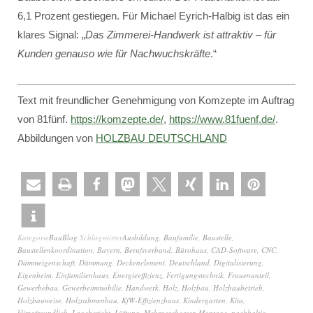
6,1 Prozent gestiegen. Für Michael Eyrich-Halbig ist das ein
klares Signal: „
Das Zimmerei-Handwerk ist attraktiv – für
Kunden genauso wie für Nachwuchskräfte
.“
Text mit freundlicher Genehmigung von Komzepte im Auftrag
von 81fünf.
https://komzepte.de/
,
https://www.81fuenf.de/
.
Abbildungen von
HOLZBAU DEUTSCHLAND
Kategorie
BauBlog
Schlagwörter
Ausbildung
,
Baufamilie
,
Baustelle
,
Baustellenkoordination
,
Bayern
,
Berufsverband
,
Bürohaus
,
CAD-Software
,
CNC
,
Dämmeigenschaft
,
Dämmung
,
Deckenelement
,
Deutschland
,
Digitalisierung
,
Eigenheim
,
Einfamilienhaus
,
Energieeffizienz
,
Fertigungstechnik
,
Frauenanteil
,
Gewerbebau
,
Gewerbeimmobilie
,
Handwerk
,
Holz
,
Holzbau
,
Holzbaubetrieb
,
Holzbauweise
,
Holzrahmenbau
,
KfW-Effizienzhaus
,
Kindergarten
,
Kita
,
klimafreundlich
,
Lagebericht
,
Lüftung
,
Mehrgeschosser
,
Montage
,
nachhaltig
,