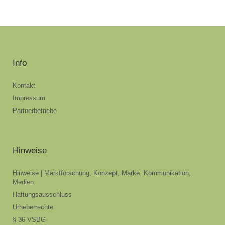
Info
Kontakt
Impressum
Partnerbetriebe
Hinweise
Hinweise | Marktforschung, Konzept, Marke, Kommunikation,
Medien
Haftungsausschluss
Urheberrechte
§ 36 VSBG