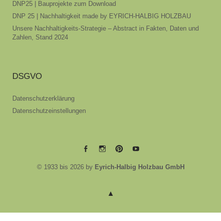
DNP25 | Bauprojekte zum Download
DNP 25 | Nachhaltigkeit made by EYRICH-HALBIG HOLZBAU
Unsere Nachhaltigkeits-Strategie – Abstract in Fakten, Daten und
Zahlen, Stand 2024
DSGVO
Datenschutzerklärung
Datenschutzeinstellungen
EYRICH-
EYRICH-
EYRICH-
EYRICH-
© 1933 bis 2026 by
Eyrich-Halbig Holzbau GmbH
HALBIG
HALBIG
HALBIG
HALBIG
HOLZBAU
HOLZBAU
HOLZBAU
HOLZBAU
@
@
@
@
Facebook
Instagram
Pinterest
Youtube