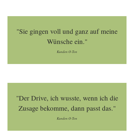
"Sie gingen voll und ganz auf meine
Wünsche ein."
Kunden O-Ton
"Der Drive, ich wusste, wenn ich die
Zusage bekomme, dann passt das."
Kunden O-Ton