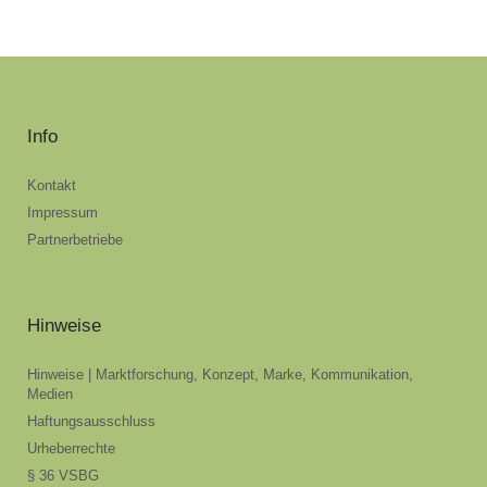
Info
Kontakt
Impressum
Partnerbetriebe
Hinweise
Hinweise | Marktforschung, Konzept, Marke, Kommunikation,
Medien
Haftungsausschluss
Urheberrechte
§ 36 VSBG