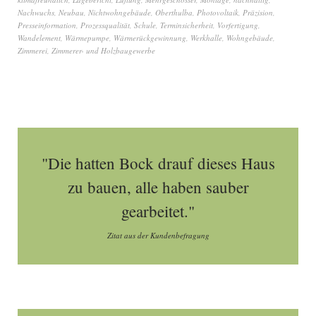
Nachwuchs
,
Neubau
,
Nichtwohngebäude
,
Oberthulba
,
Photovoltaik
,
Präzision
,
Presseinformation
,
Prozessqualität
,
Schule
,
Terminsicherheit
,
Vorfertigung
,
Wandelement
,
Wärmepumpe
,
Wärmerückgewinnung
,
Werkhalle
,
Wohngebäude
,
Zimmerei
,
Zimmerer- und Holzbaugewerbe
"Die hatten Bock drauf dieses Haus
zu bauen, alle haben sauber
gearbeitet."
Zitat aus der Kundenbefragung