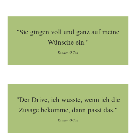
"Sie gingen voll und ganz auf meine
Wünsche ein."
Kunden O-Ton
"Der Drive, ich wusste, wenn ich die
Zusage bekomme, dann passt das."
Kunden O-Ton