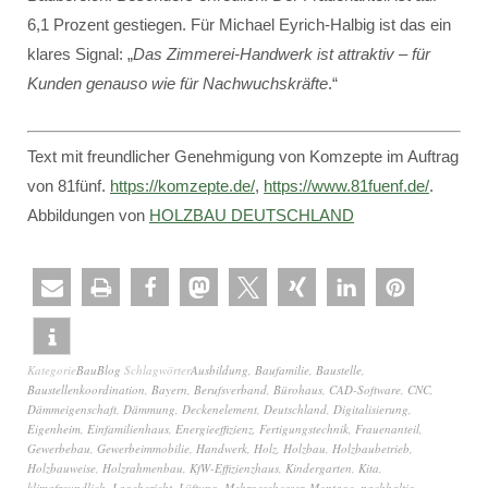
6,1 Prozent gestiegen. Für Michael Eyrich-Halbig ist das ein
klares Signal: „
Das Zimmerei-Handwerk ist attraktiv – für
Kunden genauso wie für Nachwuchskräfte
.“
Text mit freundlicher Genehmigung von Komzepte im Auftrag
von 81fünf.
https://komzepte.de/
,
https://www.81fuenf.de/
.
Abbildungen von
HOLZBAU DEUTSCHLAND
Kategorie
BauBlog
Schlagwörter
Ausbildung
,
Baufamilie
,
Baustelle
,
Baustellenkoordination
,
Bayern
,
Berufsverband
,
Bürohaus
,
CAD-Software
,
CNC
,
Dämmeigenschaft
,
Dämmung
,
Deckenelement
,
Deutschland
,
Digitalisierung
,
Eigenheim
,
Einfamilienhaus
,
Energieeffizienz
,
Fertigungstechnik
,
Frauenanteil
,
Gewerbebau
,
Gewerbeimmobilie
,
Handwerk
,
Holz
,
Holzbau
,
Holzbaubetrieb
,
Holzbauweise
,
Holzrahmenbau
,
KfW-Effizienzhaus
,
Kindergarten
,
Kita
,
klimafreundlich
,
Lagebericht
,
Lüftung
,
Mehrgeschosser
,
Montage
,
nachhaltig
,