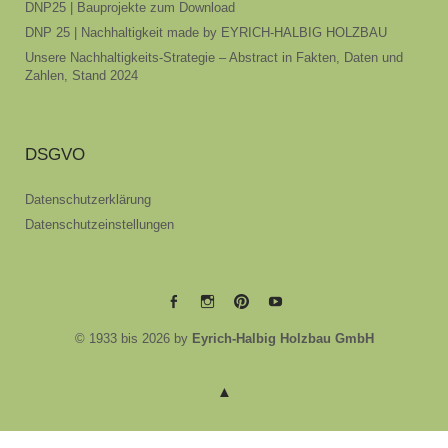
DNP25 | Bauprojekte zum Download
DNP 25 | Nachhaltigkeit made by EYRICH-HALBIG HOLZBAU
Unsere Nachhaltigkeits-Strategie – Abstract in Fakten, Daten und
Zahlen, Stand 2024
DSGVO
Datenschutzerklärung
Datenschutzeinstellungen
EYRICH-
EYRICH-
EYRICH-
EYRICH-
© 1933 bis 2026 by
Eyrich-Halbig Holzbau GmbH
HALBIG
HALBIG
HALBIG
HALBIG
HOLZBAU
HOLZBAU
HOLZBAU
HOLZBAU
@
@
@
@
Facebook
Instagram
Pinterest
Youtube